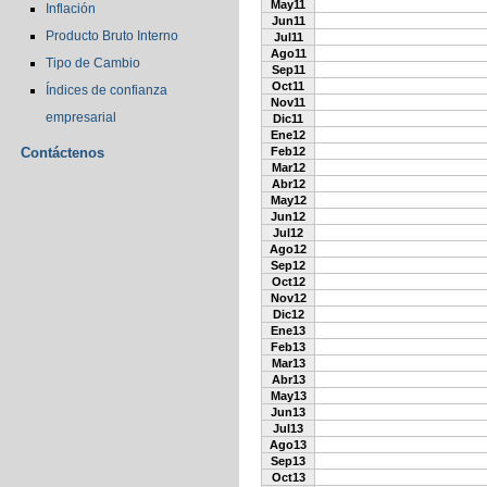
May11
Inflación
Jun11
Producto Bruto Interno
Jul11
Ago11
Tipo de Cambio
Sep11
Oct11
Índices de confianza
Nov11
empresarial
Dic11
Ene12
Contáctenos
Feb12
Mar12
Abr12
May12
Jun12
Jul12
Ago12
Sep12
Oct12
Nov12
Dic12
Ene13
Feb13
Mar13
Abr13
May13
Jun13
Jul13
Ago13
Sep13
Oct13