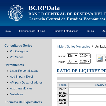
BCRPData
BANCO CENTRAL DE RESERVA DEL 
Gerencia Central de Estudios Económicos
Inicio
Calendario de Difusión
Cuadros Estadísticos
Guías
Ac
Consulta de Series
Inicio
/
Series Mensuales
/
Ver Tabl
Por Categoría
Desde:
Por Series
Hasta:
Herramientas
RATIO DE LIQUIDEZ P
Listas Personalizadas
Add-In para Excel
API para Desarrolladores
Fecha
Encaje, 
App para Móviles
Dic10
Ene11
Metadatos
Feb11
Mar11
Encuesta de Expectativas
Abr11