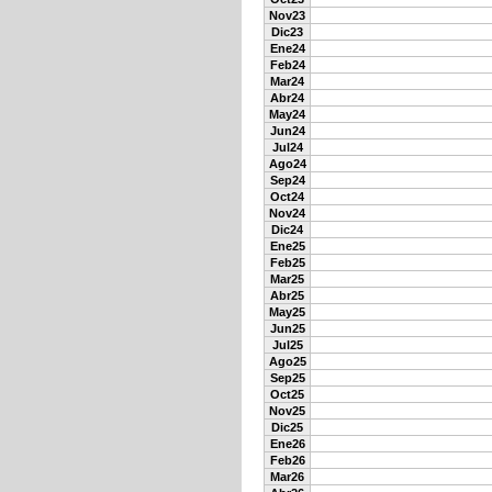
Nov23
Dic23
Ene24
Feb24
Mar24
Abr24
May24
Jun24
Jul24
Ago24
Sep24
Oct24
Nov24
Dic24
Ene25
Feb25
Mar25
Abr25
May25
Jun25
Jul25
Ago25
Sep25
Oct25
Nov25
Dic25
Ene26
Feb26
Mar26