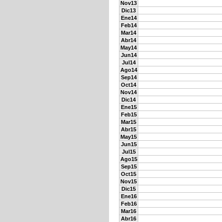
Nov13
Dic13
Ene14
Feb14
Mar14
Abr14
May14
Jun14
Jul14
Ago14
Sep14
Oct14
Nov14
Dic14
Ene15
Feb15
Mar15
Abr15
May15
Jun15
Jul15
Ago15
Sep15
Oct15
Nov15
Dic15
Ene16
Feb16
Mar16
Abr16