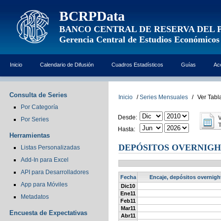
BCRPData
BANCO CENTRAL DE RESERVA DEL 
Gerencia Central de Estudios Económicos
Inicio
Calendario de Difusión
Cuadros Estadísticos
Guías
Ac
Consulta de Series
Inicio
/
Series Mensuales
/
Ver Tabl
Por Categoría
Desde:
Por Series
Hasta:
Herramientas
DEPÓSITOS OVERNIGHT
Listas Personalizadas
Add-In para Excel
API para Desarrolladores
Fecha
Encaje, depósitos overnight
App para Móviles
Dic10
Ene11
Metadatos
Feb11
Mar11
Encuesta de Expectativas
Abr11