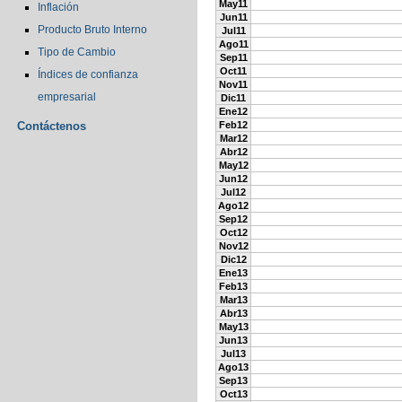
May11
Inflación
Jun11
Producto Bruto Interno
Jul11
Ago11
Tipo de Cambio
Sep11
Oct11
Índices de confianza
Nov11
empresarial
Dic11
Ene12
Contáctenos
Feb12
Mar12
Abr12
May12
Jun12
Jul12
Ago12
Sep12
Oct12
Nov12
Dic12
Ene13
Feb13
Mar13
Abr13
May13
Jun13
Jul13
Ago13
Sep13
Oct13