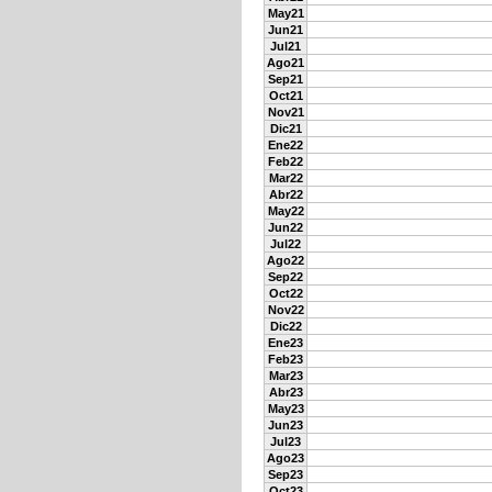
May21
Jun21
Jul21
Ago21
Sep21
Oct21
Nov21
Dic21
Ene22
Feb22
Mar22
Abr22
May22
Jun22
Jul22
Ago22
Sep22
Oct22
Nov22
Dic22
Ene23
Feb23
Mar23
Abr23
May23
Jun23
Jul23
Ago23
Sep23
Oct23