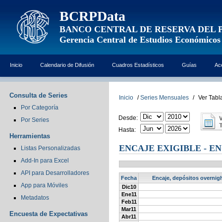
BCRPData
BANCO CENTRAL DE RESERVA DEL 
Gerencia Central de Estudios Económicos
Inicio
Calendario de Difusión
Cuadros Estadísticos
Guías
Ac
Consulta de Series
Inicio
/
Series Mensuales
/
Ver Tabl
Por Categoría
Desde:
Por Series
Hasta:
Herramientas
ENCAJE EXIGIBLE - EN
Listas Personalizadas
Add-In para Excel
API para Desarrolladores
Fecha
Encaje, depósitos overnigh
App para Móviles
Dic10
Ene11
Metadatos
Feb11
Mar11
Encuesta de Expectativas
Abr11