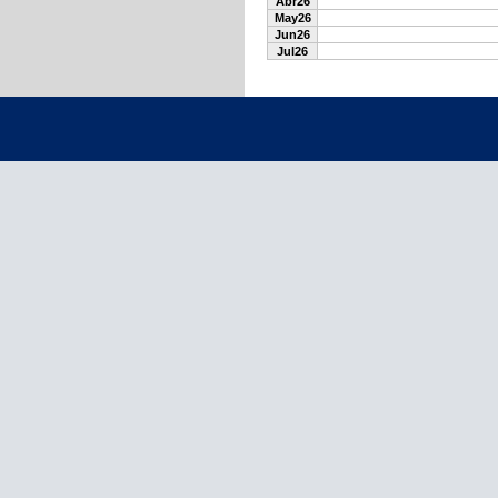
Abr26
May26
Jun26
Jul26