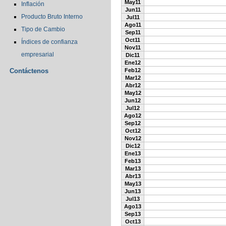
May11
Inflación
Jun11
Producto Bruto Interno
Jul11
Ago11
Tipo de Cambio
Sep11
Oct11
Índices de confianza
Nov11
empresarial
Dic11
Ene12
Contáctenos
Feb12
Mar12
Abr12
May12
Jun12
Jul12
Ago12
Sep12
Oct12
Nov12
Dic12
Ene13
Feb13
Mar13
Abr13
May13
Jun13
Jul13
Ago13
Sep13
Oct13