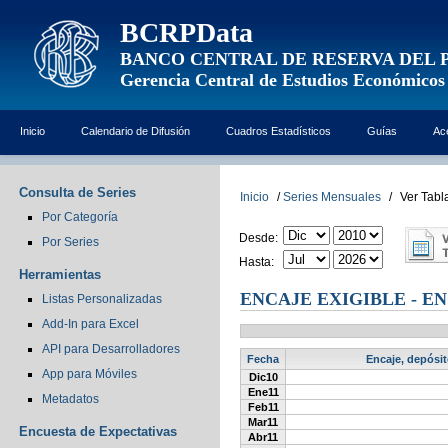
BCRPData
BANCO CENTRAL DE RESERVA DEL 
Gerencia Central de Estudios Económicos
Inicio
Calendario de Difusión
Cuadros Estadísticos
Guías
Ac
Consulta de Series
Inicio
/
Series Mensuales
/
Ver Tabl
Por Categoría
Desde:
Por Series
Hasta:
Herramientas
ENCAJE EXIGIBLE - EN
Listas Personalizadas
Add-In para Excel
API para Desarrolladores
Fecha
Encaje, depósit
App para Móviles
Dic10
Ene11
Metadatos
Feb11
Mar11
Encuesta de Expectativas
Abr11