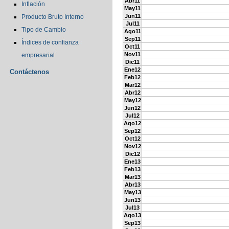
Abr11
Inflación
May11
Jun11
Producto Bruto Interno
Jul11
Tipo de Cambio
Ago11
Sep11
Índices de confianza
Oct11
Nov11
empresarial
Dic11
Ene12
Contáctenos
Feb12
Mar12
Abr12
May12
Jun12
Jul12
Ago12
Sep12
Oct12
Nov12
Dic12
Ene13
Feb13
Mar13
Abr13
May13
Jun13
Jul13
Ago13
Sep13