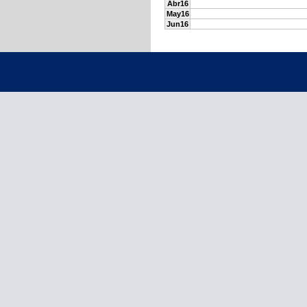
Abr16
May16
Jun16