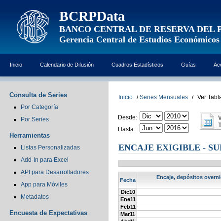
BCRPData
BANCO CENTRAL DE RESERVA DEL 
Gerencia Central de Estudios Económicos
Inicio
Calendario de Difusión
Cuadros Estadísticos
Guías
Ac
Consulta de Series
Inicio
/
Series Mensuales
/
Ver Tabl
Por Categoría
Desde:
Por Series
Hasta:
Herramientas
ENCAJE EXIGIBLE - SU
Listas Personalizadas
Add-In para Excel
API para Desarrolladores
Encaje, depósitos overnig
Fecha
App para Móviles
Dic10
Metadatos
Ene11
Feb11
Encuesta de Expectativas
Mar11