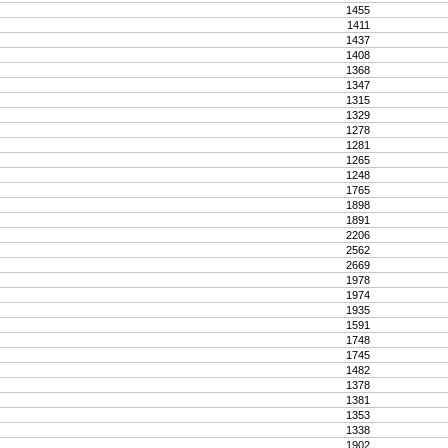
1455
1411
1437
1408
1368
1347
1315
1329
1278
1281
1265
1248
1765
1898
1891
2206
2562
2669
1978
1974
1935
1591
1748
1745
1482
1378
1381
1353
1338
1902