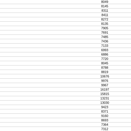
8049
8145
8311
8411
8272
8135
7905
7691
7485
7436
7133
6993
6886
7720
8045
8788
8819
10676
9976
9967
16197
15815
13231
13030
9423
8371
9160
8693
7364
7312