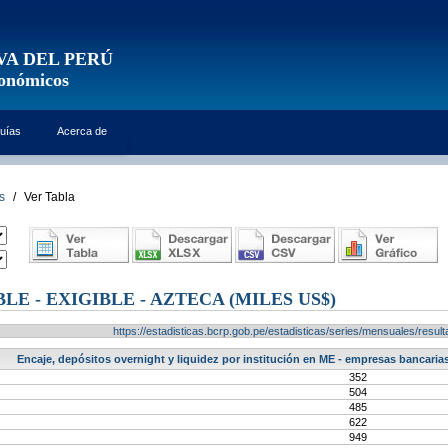
VA DEL PERÚ
conómicos
uías
Acerca de
s
/
Ver Tabla
LE - EXIGIBLE - AZTECA (MILES US$)
https://estadisticas.bcrp.gob.pe/estadisticas/series/mensuales/res
Encaje, depósitos overnight y liquidez por institución en ME - empresas bancarias 
352
504
485
622
949