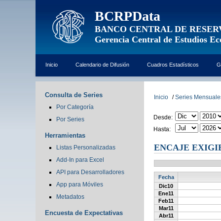
BCRPData
BANCO CENTRAL DE RESER
Gerencia Central de Estudios E
Inicio
Calendario de Difusión
Cuadros Estadísticos
G
Consulta de Series
Inicio
/
Series Mensuale
Por Categoría
Desde:
Por Series
Hasta:
Herramientas
ENCAJE EXIGIB
Listas Personalizadas
Add-In para Excel
API para Desarrolladores
Fecha
App para Móviles
Dic10
Ene11
Metadatos
Feb11
Mar11
Encuesta de Expectativas
Abr11