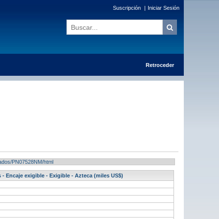
Suscripción
|
Iniciar Sesión
Retroceder
ultados/PN07528NM/html
- Encaje exigible - Exigible - Azteca (miles US$)