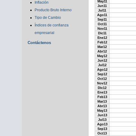
May11
Inflación
Jun11
Producto Bruto Interno
Jul11
Ago11
Tipo de Cambio
Sep11
Oct11
Índices de confianza
Nov11
empresarial
Dic11
Ene12
Contáctenos
Feb12
Mar12
Abr12
May12
Jun12
Jul12
Ago12
Sep12
Oct12
Nov12
Dic12
Ene13
Feb13
Mar13
Abr13
May13
Jun13
Jul13
Ago13
Sep13
Oct13