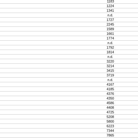
1183
1224
1341
n.d.
1727
2245
1589
1661
1774
n.d.
1792
1814
n.d.
3220
3214
3415
3719
n.d.
4167
4185
4376
4350
4586
4408
4725
5208
5800
6223
7344
7865