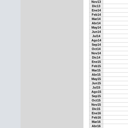
Nov13
Dic13
Ene14
Feb14
Mar14
Abr14
May14
Jun14
Jul14
Ago14
Sep14
Oct14
Nov14
Dic14
Ene15
Feb15
Mar15
Abr15
May15
Jun15
Jul15
Ago15
Sep15
Oct15
Nov15
Dic15
Ene16
Feb16
Mar16
Abr16