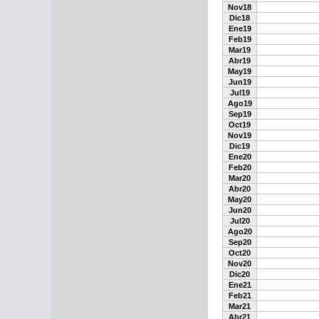
Nov18
Dic18
Ene19
Feb19
Mar19
Abr19
May19
Jun19
Jul19
Ago19
Sep19
Oct19
Nov19
Dic19
Ene20
Feb20
Mar20
Abr20
May20
Jun20
Jul20
Ago20
Sep20
Oct20
Nov20
Dic20
Ene21
Feb21
Mar21
Abr21