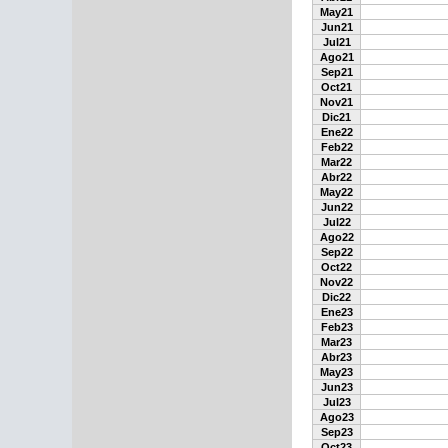
May21
Jun21
Jul21
Ago21
Sep21
Oct21
Nov21
Dic21
Ene22
Feb22
Mar22
Abr22
May22
Jun22
Jul22
Ago22
Sep22
Oct22
Nov22
Dic22
Ene23
Feb23
Mar23
Abr23
May23
Jun23
Jul23
Ago23
Sep23
Oct23