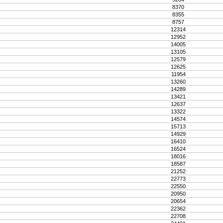
8370
8355
8757
12314
12952
14005
13105
12579
12625
11954
13260
14289
13421
12637
13322
14574
15713
14929
16410
16524
18016
18587
21252
22773
22550
20950
20654
22362
22708