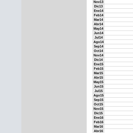
Nov13
Dic13
Ene14
Feb14
Mar14
Abr14
May14
Jun14
Jul14
Ago14
Sep14
Oct14
Nov14
Dic14
Ene15
Feb15
Mar15
Abr15
May15
Jun15
Jul15
Ago15
Sep15
Oct15
Nov15
Dic15
Ene16
Feb16
Mar16
Abr16