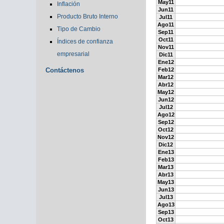
May11
Inflación
Jun11
Producto Bruto Interno
Jul11
Ago11
Tipo de Cambio
Sep11
Oct11
Índices de confianza
Nov11
empresarial
Dic11
Ene12
Contáctenos
Feb12
Mar12
Abr12
May12
Jun12
Jul12
Ago12
Sep12
Oct12
Nov12
Dic12
Ene13
Feb13
Mar13
Abr13
May13
Jun13
Jul13
Ago13
Sep13
Oct13