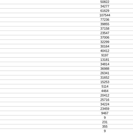
50822
34277
61629
107544
77236
39855
37158
23547
37006
32299
30164
40412
9197
13181
34814
36988
26341
31652
15253
5114
4464
20412
25716
34224
23459
9467
9
231
355
9