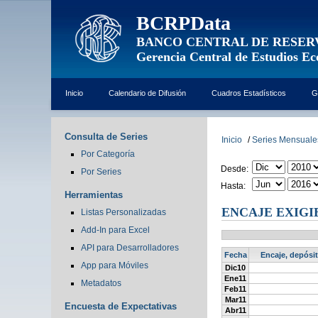
BCRPData
BANCO CENTRAL DE RESER
Gerencia Central de Estudios E
Inicio
Calendario de Difusión
Cuadros Estadísticos
G
Consulta de Series
Inicio
/
Series Mensuale
Por Categoría
Desde:
Por Series
Hasta:
Herramientas
ENCAJE EXIGIB
Listas Personalizadas
Add-In para Excel
API para Desarrolladores
Fecha
Encaje, depósit
App para Móviles
Dic10
Ene11
Metadatos
Feb11
Mar11
Encuesta de Expectativas
Abr11