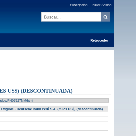
Suscripción
|
Iniciar Sesión
Retroceder
LES US$) (DESCONTINUADA)
ultados/PN07527NM/html
 - Exigible - Deutsche Bank Perú S.A. (miles US$) (descontinuada)