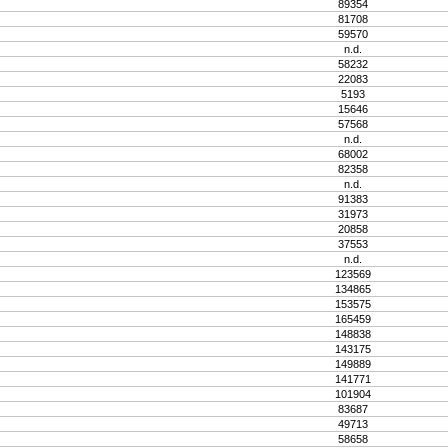
89354
81708
59570
n.d.
58232
22083
5193
15646
57568
n.d.
68002
82358
n.d.
91383
31973
20858
37553
n.d.
123569
134865
153575
165459
148838
143175
149889
141771
101904
83687
49713
58658