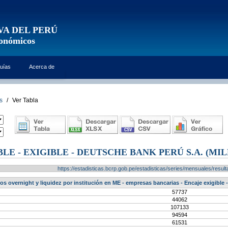
VA DEL PERÚ
conómicos
uías
Acerca de
s
/
Ver Tabla
LE - EXIGIBLE - DEUTSCHE BANK PERÚ S.A. (MI
https://estadisticas.bcrp.gob.pe/estadisticas/series/mensuales/res
os overnight y liquidez por institución en ME - empresas bancarias - Encaje exigible
57737
44062
107133
94594
61531