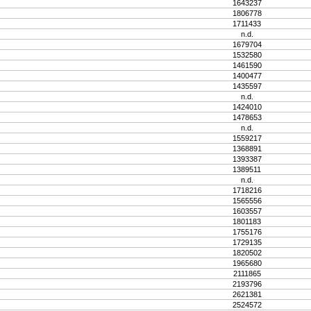
1643237
1806778
1711433
n.d.
1679704
1532580
1461590
1400477
1435597
n.d.
1424010
1478653
n.d.
1559217
1368891
1393387
1389511
n.d.
1718216
1565556
1603557
1801183
1755176
1729135
1820502
1965680
2111865
2193796
2621381
2524572