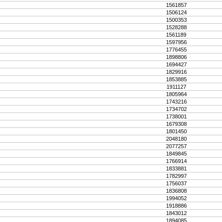
1561857
1506124
1500353
1528288
1561189
1597956
1776455
1898806
1694427
1829916
1853885
1911127
1805964
1743216
1734702
1738001
1679308
1801450
2048180
2077257
1849845
1766914
1833881
1782997
1756037
1836808
1994052
1918886
1843012
1894085