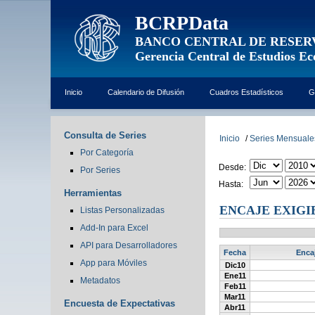
BCRPData
BANCO CENTRAL DE RESER
Gerencia Central de Estudios E
Inicio
Calendario de Difusión
Cuadros Estadísticos
G
Consulta de Series
Inicio
/
Series Mensuale
Por Categoría
Desde:
Por Series
Hasta:
Herramientas
ENCAJE EXIGIB
Listas Personalizadas
Add-In para Excel
API para Desarrolladores
Fecha
Encaj
App para Móviles
Dic10
Ene11
Metadatos
Feb11
Mar11
Encuesta de Expectativas
Abr11