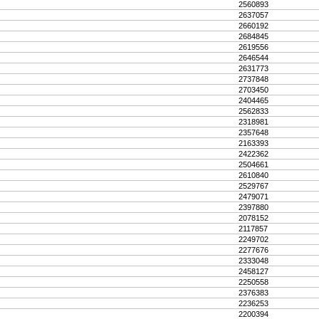
2560893
2637057
2660192
2684845
2619556
2646544
2631773
2737848
2703450
2404465
2562833
2318981
2357648
2163393
2422362
2504661
2610840
2529767
2479071
2397880
2078152
2117857
2249702
2277676
2333048
2458127
2250558
2376383
2236253
2200394