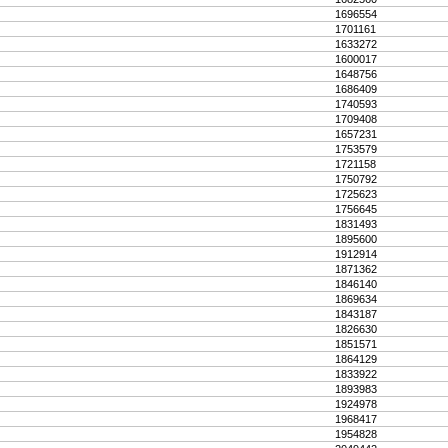
1696554
1701161
1633272
1600017
1648756
1686409
1740593
1709408
1657231
1753579
1721158
1750792
1725623
1756645
1831493
1895600
1912914
1871362
1846140
1869634
1843187
1826630
1851571
1864129
1833922
1893983
1924978
1968417
1954828