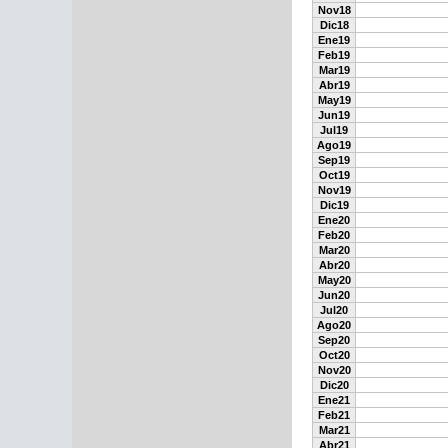
Nov18
Dic18
Ene19
Feb19
Mar19
Abr19
May19
Jun19
Jul19
Ago19
Sep19
Oct19
Nov19
Dic19
Ene20
Feb20
Mar20
Abr20
May20
Jun20
Jul20
Ago20
Sep20
Oct20
Nov20
Dic20
Ene21
Feb21
Mar21
Abr21