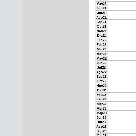
May21
Jun21
Jul21
Ago21
Sep21
Oct21
Nov21
Dic21
Ene22
Feb22
Mar22
Abr22
May22
Jun22
Jul22
Ago22
Sep22
Oct22
Nov22
Dic22
Ene23
Feb23
Mar23
Abr23
May23
Jun23
Jul23
Ago23
Sep23
Oct23