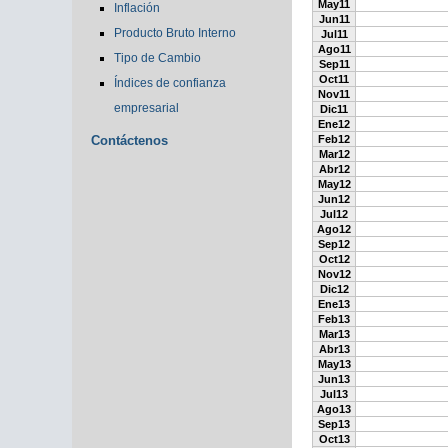
May11
Inflación
Jun11
Producto Bruto Interno
Jul11
Ago11
Tipo de Cambio
Sep11
Oct11
Índices de confianza
Nov11
empresarial
Dic11
Ene12
Contáctenos
Feb12
Mar12
Abr12
May12
Jun12
Jul12
Ago12
Sep12
Oct12
Nov12
Dic12
Ene13
Feb13
Mar13
Abr13
May13
Jun13
Jul13
Ago13
Sep13
Oct13