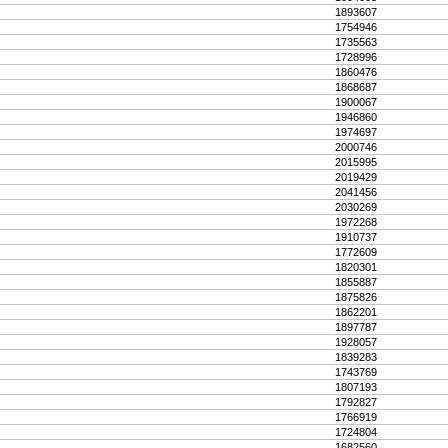
1893607
1754946
1735563
1728996
1860476
1868687
1900067
1946860
1974697
2000746
2015995
2019429
2041456
2030269
1972268
1910737
1772609
1820301
1855887
1875826
1862201
1897787
1928057
1839283
1743769
1807193
1792827
1766919
1724804
1682560