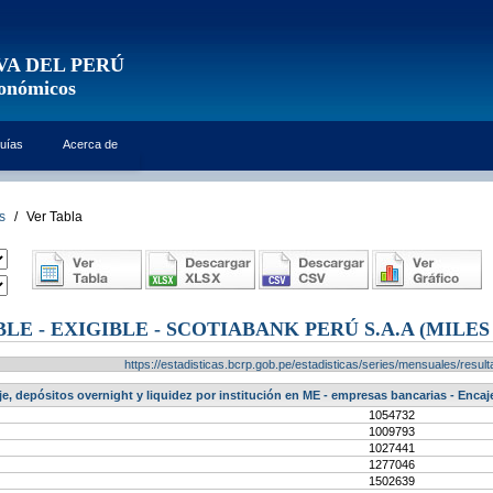
VA DEL PERÚ
conómicos
uías
Acerca de
s
/
Ver Tabla
LE - EXIGIBLE - SCOTIABANK PERÚ S.A.A (MILES 
https://estadisticas.bcrp.gob.pe/estadisticas/series/mensuales/res
e, depósitos overnight y liquidez por institución en ME - empresas bancarias - Encaje
1054732
1009793
1027441
1277046
1502639