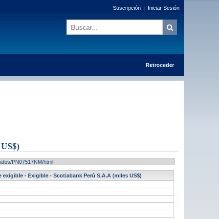
Suscripción
|
Iniciar Sesión
Retroceder
US$)
ultados/PN07517NM/html
 exigible - Exigible - Scotiabank Perú S.A.A (miles US$)