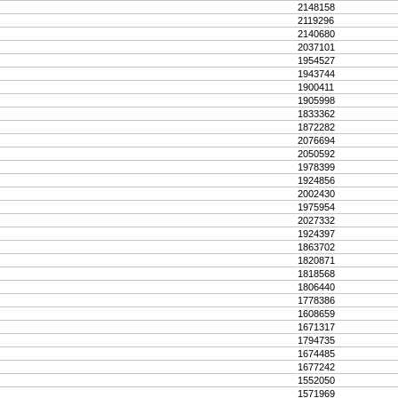
2148158
2119296
2140680
2037101
1954527
1943744
1900411
1905998
1833362
1872282
2076694
2050592
1978399
1924856
2002430
1975954
2027332
1924397
1863702
1820871
1818568
1806440
1778386
1608659
1671317
1794735
1674485
1677242
1552050
1571969