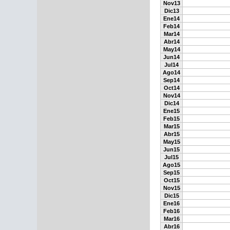
Nov13
Dic13
Ene14
Feb14
Mar14
Abr14
May14
Jun14
Jul14
Ago14
Sep14
Oct14
Nov14
Dic14
Ene15
Feb15
Mar15
Abr15
May15
Jun15
Jul15
Ago15
Sep15
Oct15
Nov15
Dic15
Ene16
Feb16
Mar16
Abr16