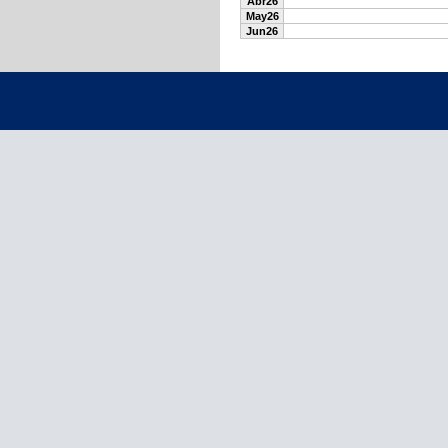
Abr26
May26
Jun26