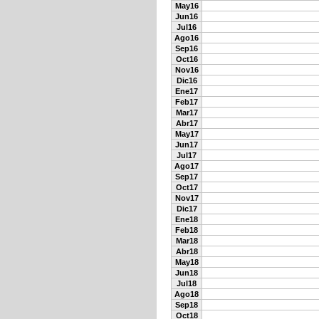
May16
Jun16
Jul16
Ago16
Sep16
Oct16
Nov16
Dic16
Ene17
Feb17
Mar17
Abr17
May17
Jun17
Jul17
Ago17
Sep17
Oct17
Nov17
Dic17
Ene18
Feb18
Mar18
Abr18
May18
Jun18
Jul18
Ago18
Sep18
Oct18