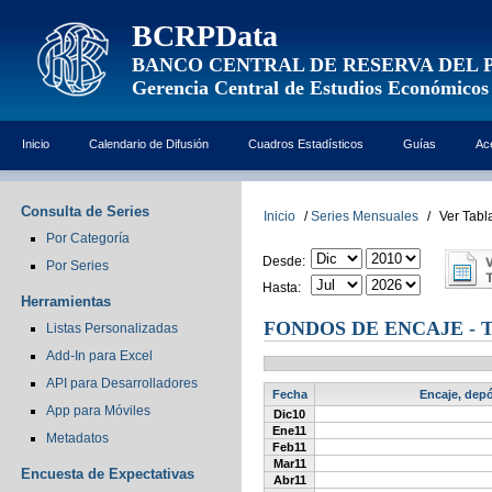
BCRPData
BANCO CENTRAL DE RESERVA DEL 
Gerencia Central de Estudios Económicos
Inicio
Calendario de Difusión
Cuadros Estadísticos
Guías
Ac
Consulta de Series
Inicio
/
Series Mensuales
/
Ver Tabl
Por Categoría
Desde:
Por Series
Hasta:
Herramientas
FONDOS DE ENCAJE - T
Listas Personalizadas
Add-In para Excel
API para Desarrolladores
Fecha
Encaje, depó
App para Móviles
Dic10
Ene11
Metadatos
Feb11
Mar11
Encuesta de Expectativas
Abr11