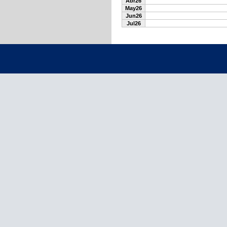
Abr26
May26
Jun26
Jul26