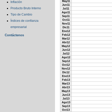
May11
Inflación
Jun11
Producto Bruto Interno
Jul11
Ago11
Tipo de Cambio
Sep11
Oct11
Índices de confianza
Nov11
empresarial
Dic11
Ene12
Contáctenos
Feb12
Mar12
Abr12
May12
Jun12
Jul12
Ago12
Sep12
Oct12
Nov12
Dic12
Ene13
Feb13
Mar13
Abr13
May13
Jun13
Jul13
Ago13
Sep13
Oct13