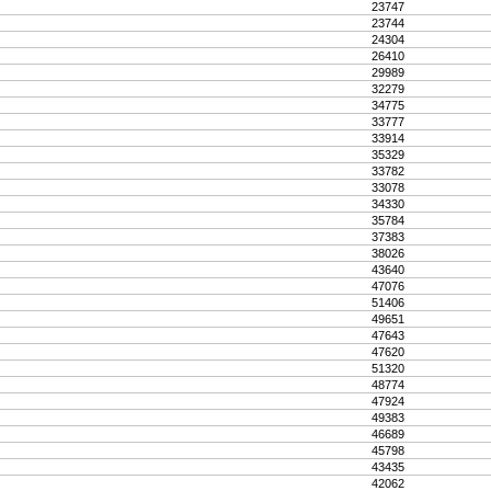
23747
23744
24304
26410
29989
32279
34775
33777
33914
35329
33782
33078
34330
35784
37383
38026
43640
47076
51406
49651
47643
47620
51320
48774
47924
49383
46689
45798
43435
42062