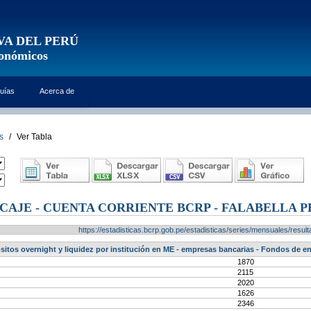
VA DEL PERÚ
conómicos
uías
Acerca de
s
/
Ver Tabla
AJE - CUENTA CORRIENTE BCRP - FALABELLA PER
https://estadisticas.bcrp.gob.pe/estadisticas/series/mensuales/res
sitos overnight y liquidez por institución en ME - empresas bancarias - Fondos de en
1870
2115
2020
1626
2346