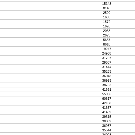
15143
8140
2599
1635
1572
1626
2068
2673
5657
8618
19247
24968
31797
29587
31444
35263
36048
36993
38763
41691
55966
60817
42108
41657
41489
39315
38089
36937
35544
34003