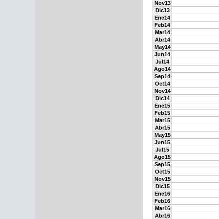
Nov13
Dic13
Ene14
Feb14
Mar14
Abr14
May14
Jun14
Jul14
Ago14
Sep14
Oct14
Nov14
Dic14
Ene15
Feb15
Mar15
Abr15
May15
Jun15
Jul15
Ago15
Sep15
Oct15
Nov15
Dic15
Ene16
Feb16
Mar16
Abr16