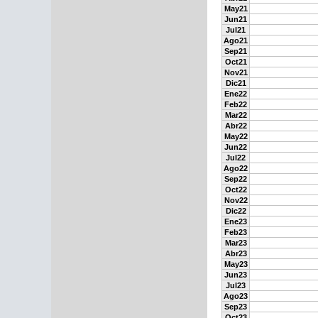
May21
Jun21
Jul21
Ago21
Sep21
Oct21
Nov21
Dic21
Ene22
Feb22
Mar22
Abr22
May22
Jun22
Jul22
Ago22
Sep22
Oct22
Nov22
Dic22
Ene23
Feb23
Mar23
Abr23
May23
Jun23
Jul23
Ago23
Sep23
Oct23