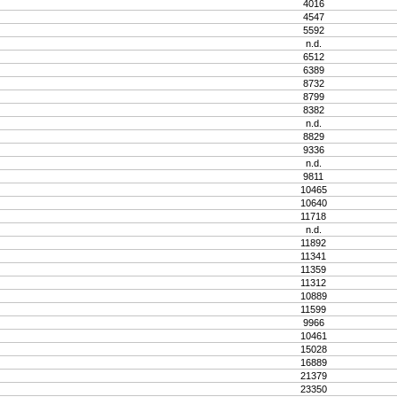
4016
4547
5592
n.d.
6512
6389
8732
8799
8382
n.d.
8829
9336
n.d.
9811
10465
10640
11718
n.d.
11892
11341
11359
11312
10889
11599
9966
10461
15028
16889
21379
23350