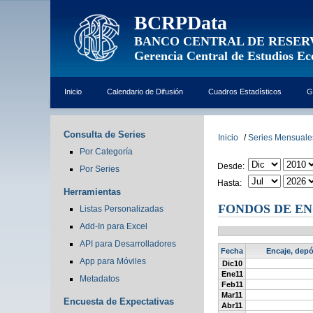
BCRPData
BANCO CENTRAL DE RESER
Gerencia Central de Estudios E
Inicio
Calendario de Difusión
Cuadros Estadísticos
G
Consulta de Series
Inicio
/
Series Mensuale
Por Categoría
Desde:
Por Series
Hasta:
Herramientas
FONDOS DE ENC
Listas Personalizadas
Add-In para Excel
API para Desarrolladores
Fecha
Encaje, depó
App para Móviles
Dic10
Ene11
Metadatos
Feb11
Mar11
Encuesta de Expectativas
Abr11