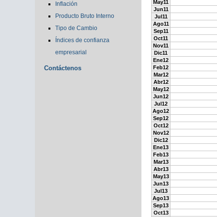
May11
Inflación
Jun11
Producto Bruto Interno
Jul11
Ago11
Tipo de Cambio
Sep11
Oct11
Índices de confianza
Nov11
empresarial
Dic11
Ene12
Contáctenos
Feb12
Mar12
Abr12
May12
Jun12
Jul12
Ago12
Sep12
Oct12
Nov12
Dic12
Ene13
Feb13
Mar13
Abr13
May13
Jun13
Jul13
Ago13
Sep13
Oct13