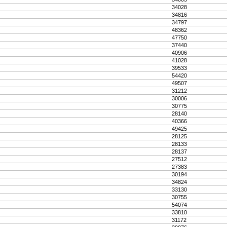
34028
34816
34797
48362
47750
37440
40906
41028
39533
54420
49507
31212
30006
30775
28140
40366
49425
28125
28133
28137
27512
27383
30194
34824
33130
30755
54074
33810
31172