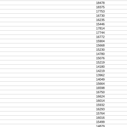
18478
18375
17753
16730
16235
15446
17814
17744
16772
15904
15668
15230
14780
15076
15219
14180
14219
13962
14049
15664
16598
16750
16624
16014
15932
16293
15764
16016
15499
14879