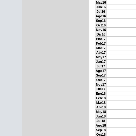
May16
Jun16
Jul16
Ago16
Sep16
Oct16
Nov16
Dic16
Ene17
Feb17
Mar17
Abr17
May17
Jun17
Jul17
Ago17
Sep17
Oct17
Nov17
Dic17
Ene18
Feb18
Mar18
Abr18
May18
Jun18
Jul18
Ago18
Sep18
Oct18