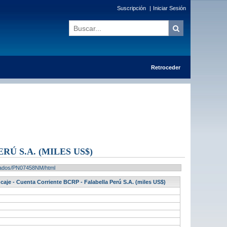
Suscripción
|
Iniciar Sesión
Retroceder
Ú S.A. (MILES US$)
ultados/PN07458NM/html
caje - Cuenta Corriente BCRP - Falabella Perú S.A. (miles US$)