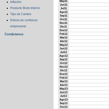
May11
Inflación
Jun11
Producto Bruto Interno
Jul11
Ago11
Tipo de Cambio
Sep11
Oct11
Índices de confianza
Nov11
empresarial
Dic11
Ene12
Contáctenos
Feb12
Mar12
Abr12
May12
Jun12
Jul12
Ago12
Sep12
Oct12
Nov12
Dic12
Ene13
Feb13
Mar13
Abr13
May13
Jun13
Jul13
Ago13
Sep13
Oct13