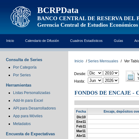
BCRPData
BANCO CENTRAL DE RESERVA DEL 
Gerencia Central de Estudios Económicos
Inicio
Calendario de Difusión
Cuadros Estadísticos
Guías
Ac
Consulta de Series
Inicio
/
Series Mensuales
/
Ver Tabl
Por Categoría
Desde:
Por Series
Hasta:
Herramientas
FONDOS DE ENCAJE - 
Listas Personalizadas
Add-In para Excel
API para Desarrolladores
Fecha
Encaje, depósitos ove
App para Móviles
Dic10
Ene11
Metadatos
Feb11
Mar11
Encuesta de Expectativas
Abr11