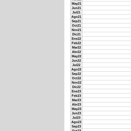
May21
Jun21
Jul21
Ago21
Sep21
Oct21
Nov21
Dic21
Ene22
Feb22
Mar22
Abr22
May22
Jun22
Jul22
Ago22
Sep22
Oct22
Nov22
Dic22
Ene23
Feb23
Mar23
Abr23
May23
Jun23
Jul23
Ago23
Sep23
Oct23