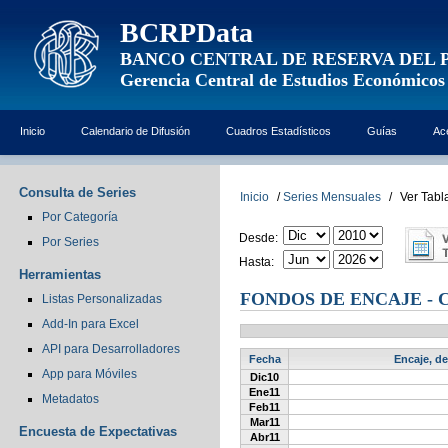
BCRPData
BANCO CENTRAL DE RESERVA DEL 
Gerencia Central de Estudios Económicos
Inicio
Calendario de Difusión
Cuadros Estadísticos
Guías
Ac
Consulta de Series
Inicio
/
Series Mensuales
/
Ver Tabl
Por Categoría
Desde:
Por Series
Hasta:
Herramientas
FONDOS DE ENCAJE - C
Listas Personalizadas
Add-In para Excel
API para Desarrolladores
Fecha
Encaje, de
App para Móviles
Dic10
Ene11
Metadatos
Feb11
Mar11
Encuesta de Expectativas
Abr11