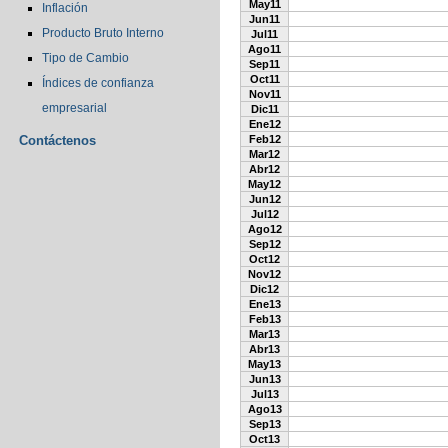
May11
Inflación
Jun11
Producto Bruto Interno
Jul11
Ago11
Tipo de Cambio
Sep11
Oct11
Índices de confianza
Nov11
empresarial
Dic11
Ene12
Contáctenos
Feb12
Mar12
Abr12
May12
Jun12
Jul12
Ago12
Sep12
Oct12
Nov12
Dic12
Ene13
Feb13
Mar13
Abr13
May13
Jun13
Jul13
Ago13
Sep13
Oct13