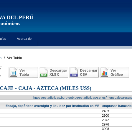
VA DEL PERÚ
conómicos
uías
Acerca de
s
/
Ver Tabla
AJE - CAJA - AZTECA (MILES US$)
https://estadisticas.bcrp.gob.pe/estadisticas/series/mensuales/res
Encaje, depósitos overnight y liquidez por institución en ME - empresas bancaria
2463
2900
2942
2976
3008