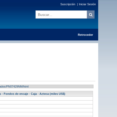
Suscripción
|
Iniciar Sesión
Retroceder
ultados/PN07429NM/html
s - Fondos de encaje - Caja - Azteca (miles US$)