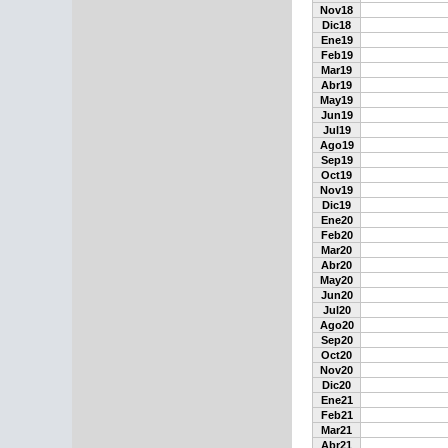
Nov18
Dic18
Ene19
Feb19
Mar19
Abr19
May19
Jun19
Jul19
Ago19
Sep19
Oct19
Nov19
Dic19
Ene20
Feb20
Mar20
Abr20
May20
Jun20
Jul20
Ago20
Sep20
Oct20
Nov20
Dic20
Ene21
Feb21
Mar21
Abr21