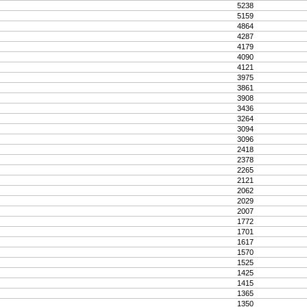
5238
5159
4864
4287
4179
4090
4121
3975
3861
3908
3436
3264
3094
3096
2418
2378
2265
2121
2062
2029
2007
1772
1701
1617
1570
1525
1425
1415
1365
1350