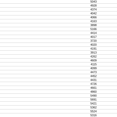
5043
4928
4374
4042
4066
4163
3898
5166
4414
4017
3720
4020
4191
3913
4262
4609
4115
4099
4473
4452
4431
4726
4661
4860
5490
5691
5421
5362
5524
5316