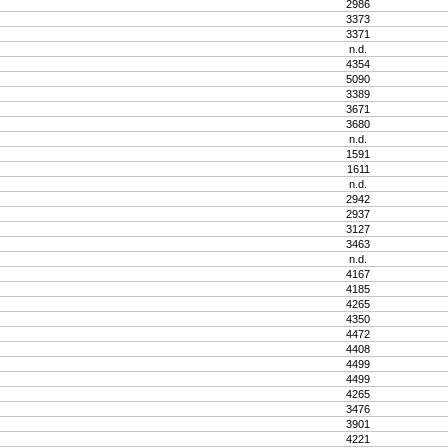
2986
3373
3371
n.d.
4354
5090
3389
3671
3680
n.d.
1591
1611
n.d.
2942
2937
3127
3463
n.d.
4167
4185
4265
4350
4472
4408
4499
4499
4265
3476
3901
4221