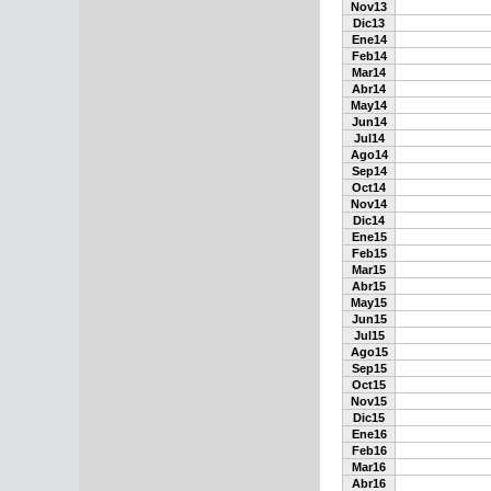
Nov13
Dic13
Ene14
Feb14
Mar14
Abr14
May14
Jun14
Jul14
Ago14
Sep14
Oct14
Nov14
Dic14
Ene15
Feb15
Mar15
Abr15
May15
Jun15
Jul15
Ago15
Sep15
Oct15
Nov15
Dic15
Ene16
Feb16
Mar16
Abr16