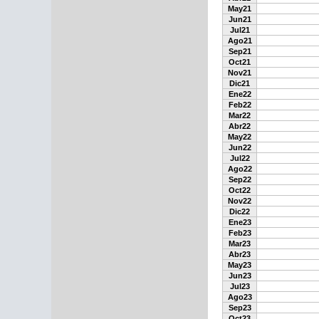
May21
Jun21
Jul21
Ago21
Sep21
Oct21
Nov21
Dic21
Ene22
Feb22
Mar22
Abr22
May22
Jun22
Jul22
Ago22
Sep22
Oct22
Nov22
Dic22
Ene23
Feb23
Mar23
Abr23
May23
Jun23
Jul23
Ago23
Sep23
Oct23