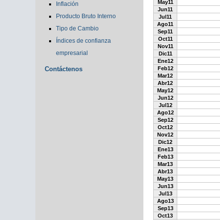
May11
Inflación
Jun11
Producto Bruto Interno
Jul11
Ago11
Tipo de Cambio
Sep11
Oct11
Índices de confianza
Nov11
empresarial
Dic11
Ene12
Contáctenos
Feb12
Mar12
Abr12
May12
Jun12
Jul12
Ago12
Sep12
Oct12
Nov12
Dic12
Ene13
Feb13
Mar13
Abr13
May13
Jun13
Jul13
Ago13
Sep13
Oct13