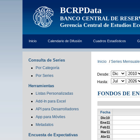
BCRPData
BANCO CENTRAL DE RESER
Gerencia Central de Estudios E
Inicio
Calendario de Difusión
Cuadros Estadísticos
G
Consulta de Series
Inicio
/
Series Mensuale
Por Categoría
Desde:
Por Series
Hasta:
Herramientas
FONDOS DE ENC
Listas Personalizadas
Add-In para Excel
API para Desarrolladores
Fecha
App para Móviles
Dic10
Ene11
Metadatos
Feb11
Mar11
Encuesta de Expectativas
Abr11