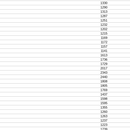
1330
1290
1313
1287
1251
1232
1202
1215
1169
1172
1157
1141
1613
1736
1729
2017
2343
2440
1808
1805
1769
1437
1598
1595
1355
1260
1263
1237
1223
1739