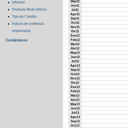
May11
Inflación
Jun11
Producto Bruto Interno
Jul11
Ago11
Tipo de Cambio
Sep11
Oct11
Índices de confianza
Nov11
empresarial
Dic11
Ene12
Contáctenos
Feb12
Mar12
Abr12
May12
Jun12
Jul12
Ago12
Sep12
Oct12
Nov12
Dic12
Ene13
Feb13
Mar13
Abr13
May13
Jun13
Jul13
Ago13
Sep13
Oct13