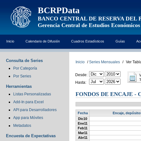
BCRPData
BANCO CENTRAL DE RESERVA DEL 
Gerencia Central de Estudios Económicos
Inicio
Calendario de Difusión
Cuadros Estadísticos
Guías
Ac
Consulta de Series
Inicio
/
Series Mensuales
/
Ver Tabl
Por Categoría
Desde:
Por Series
Hasta:
Herramientas
FONDOS DE ENCAJE - C
Listas Personalizadas
Add-In para Excel
API para Desarrolladores
Fecha
Encaje, depósito
App para Móviles
Dic10
Ene11
Metadatos
Feb11
Mar11
Encuesta de Expectativas
Abr11