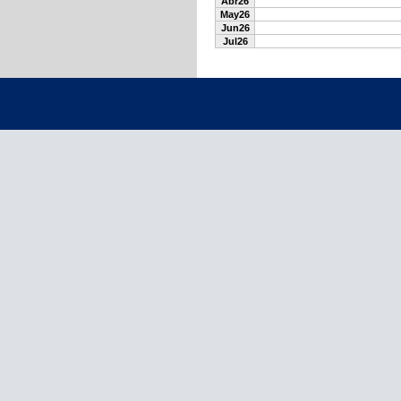
Abr26
May26
Jun26
Jul26