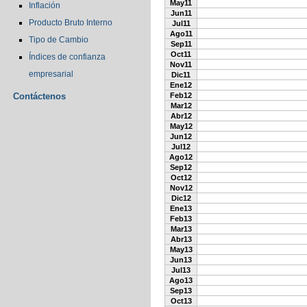
May11
Inflación
Jun11
Producto Bruto Interno
Jul11
Ago11
Tipo de Cambio
Sep11
Oct11
Índices de confianza
Nov11
empresarial
Dic11
Ene12
Contáctenos
Feb12
Mar12
Abr12
May12
Jun12
Jul12
Ago12
Sep12
Oct12
Nov12
Dic12
Ene13
Feb13
Mar13
Abr13
May13
Jun13
Jul13
Ago13
Sep13
Oct13