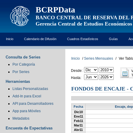
BCRPData
BANCO CENTRAL DE RESERVA DEL 
Gerencia Central de Estudios Económicos
Inicio
Calendario de Difusión
Cuadros Estadísticos
Guías
Ac
Consulta de Series
Inicio
/
Series Mensuales
/
Ver Tabl
Por Categoría
Desde:
Por Series
Hasta:
Herramientas
FONDOS DE ENCAJE - C
Listas Personalizadas
Add-In para Excel
API para Desarrolladores
Fecha
Encaje, dep
App para Móviles
Dic10
Ene11
Metadatos
Feb11
Mar11
Encuesta de Expectativas
Abr11