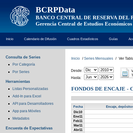
BCRPData
BANCO CENTRAL DE RESERVA DEL 
Gerencia Central de Estudios Económicos
Inicio
Calendario de Difusión
Cuadros Estadísticos
Guías
Ac
Consulta de Series
Inicio
/
Series Mensuales
/
Ver Tabl
Por Categoría
Desde:
Por Series
Hasta:
Herramientas
FONDOS DE ENCAJE - 
Listas Personalizadas
Add-In para Excel
API para Desarrolladores
Fecha
Encaje, depósito
App para Móviles
Dic10
Ene11
Metadatos
Feb11
Mar11
Encuesta de Expectativas
Abr11