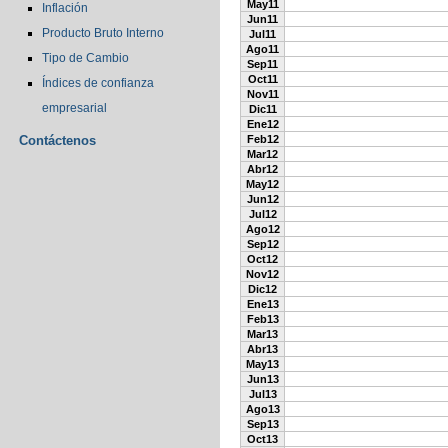
May11
Inflación
Jun11
Producto Bruto Interno
Jul11
Ago11
Tipo de Cambio
Sep11
Oct11
Índices de confianza
Nov11
empresarial
Dic11
Ene12
Contáctenos
Feb12
Mar12
Abr12
May12
Jun12
Jul12
Ago12
Sep12
Oct12
Nov12
Dic12
Ene13
Feb13
Mar13
Abr13
May13
Jun13
Jul13
Ago13
Sep13
Oct13