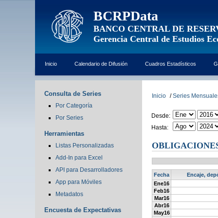
BCRPData
BANCO CENTRAL DE RESER
Gerencia Central de Estudios E
Inicio
Calendario de Difusión
Cuadros Estadísticos
G
Consulta de Series
Inicio
/
Series Mensuale
Por Categoría
Desde:
Por Series
Hasta:
Herramientas
OBLIGACIONES 
Listas Personalizadas
Add-In para Excel
API para Desarrolladores
Fecha
Encaje, depó
App para Móviles
Ene16
Feb16
Metadatos
Mar16
Abr16
Encuesta de Expectativas
May16