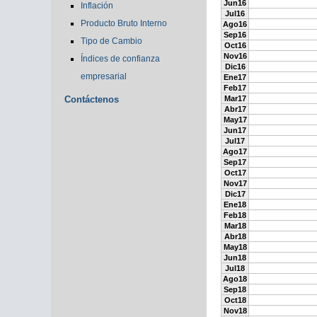
Jun16
Inflación
Jul16
Producto Bruto Interno
Ago16
Sep16
Tipo de Cambio
Oct16
Nov16
Índices de confianza
Dic16
empresarial
Ene17
Feb17
Contáctenos
Mar17
Abr17
May17
Jun17
Jul17
Ago17
Sep17
Oct17
Nov17
Dic17
Ene18
Feb18
Mar18
Abr18
May18
Jun18
Jul18
Ago18
Sep18
Oct18
Nov18