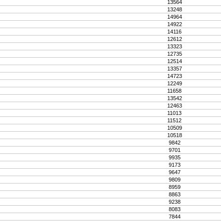
13564
13248
14964
14922
14116
12612
13323
12735
12514
13357
14723
12249
11658
13542
12463
11013
11512
10509
10518
9842
9701
9935
9173
9647
9809
8959
8863
9238
8083
7844