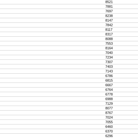
8521
7881
7697
8238
8147
7842
8117
8317
8088
7553
8164
7040
7234
7307
7403
7143
6786
6815
6667
6764
6778
6988
7129
8077
8767
7024
7055
6460
6370
6296