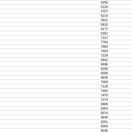
6255
5129
4757
5214
5522
5810
6177
6352
7157
7783
7864
7403
7229
6942
6696
6208
6556
6835
7059
7128
7455
7470
7274
6969
6354
5074
5645
6261
6304
6035