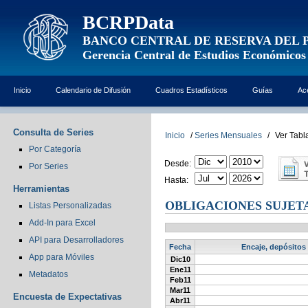
BCRPData
BANCO CENTRAL DE RESERVA DEL 
Gerencia Central de Estudios Económicos
Inicio
Calendario de Difusión
Cuadros Estadísticos
Guías
Ac
Consulta de Series
Inicio
/
Series Mensuales
/
Ver Tabl
Por Categoría
Desde:
Por Series
Hasta:
Herramientas
OBLIGACIONES SUJETAS
Listas Personalizadas
Add-In para Excel
API para Desarrolladores
Fecha
Encaje, depósitos 
App para Móviles
Dic10
Ene11
Metadatos
Feb11
Mar11
Encuesta de Expectativas
Abr11