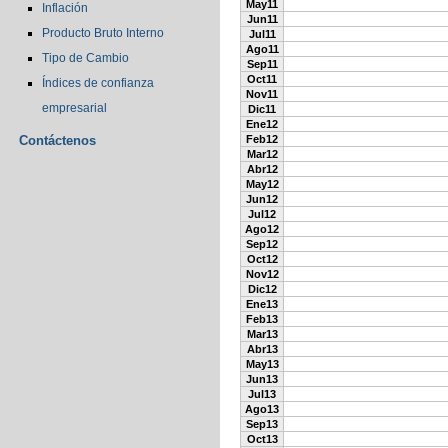
May11
Inflación
Jun11
Producto Bruto Interno
Jul11
Ago11
Tipo de Cambio
Sep11
Oct11
Índices de confianza
Nov11
empresarial
Dic11
Ene12
Contáctenos
Feb12
Mar12
Abr12
May12
Jun12
Jul12
Ago12
Sep12
Oct12
Nov12
Dic12
Ene13
Feb13
Mar13
Abr13
May13
Jun13
Jul13
Ago13
Sep13
Oct13