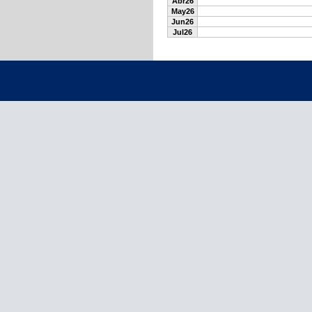
Abr26
May26
Jun26
Jul26