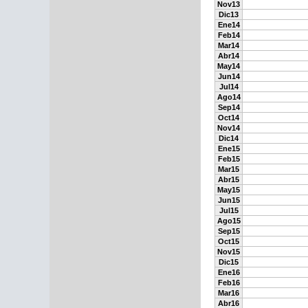
Nov13
Dic13
Ene14
Feb14
Mar14
Abr14
May14
Jun14
Jul14
Ago14
Sep14
Oct14
Nov14
Dic14
Ene15
Feb15
Mar15
Abr15
May15
Jun15
Jul15
Ago15
Sep15
Oct15
Nov15
Dic15
Ene16
Feb16
Mar16
Abr16