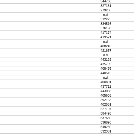
344760
327151
279236
n.d.
312275
334516
376198
417174
419521
n.d.
408249
421687
n.d.
443129
435799
408476
440515
n.d.
400801
437712
443038
405603
392153
402531
527107
584495
537650
536895
549230
532381