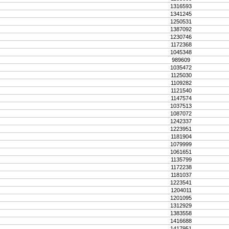
1316593
1341245
1250531
1387092
1230746
1172368
1045348
989609
1035472
1125030
1109282
1121540
1147574
1037513
1087072
1242337
1223951
1181904
1079999
1061651
1135799
1172238
1181037
1223541
1204011
1201095
1312929
1383558
1416688
1417951