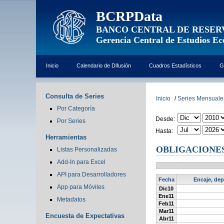
BCRPData
BANCO CENTRAL DE RESER
Gerencia Central de Estudios E
Inicio
Calendario de Difusión
Cuadros Estadísticos
G
Consulta de Series
Inicio
/
Series Mensuale
Por Categoría
Desde:
Por Series
Hasta:
Herramientas
OBLIGACIONES 
Listas Personalizadas
Add-In para Excel
API para Desarrolladores
Fecha
Encaje, dep
App para Móviles
Dic10
Ene11
Metadatos
Feb11
Mar11
Encuesta de Expectativas
Abr11