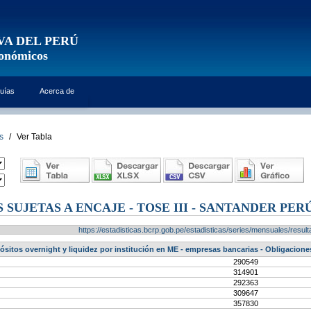
VA DEL PERÚ
conómicos
uías
Acerca de
s
/
Ver Tabla
SUJETAS A ENCAJE - TOSE III - SANTANDER PERÚ 
https://estadisticas.bcrp.gob.pe/estadisticas/series/mensuales/res
ósitos overnight y liquidez por institución en ME - empresas bancarias - Obligaciones
290549
314901
292363
309647
357830