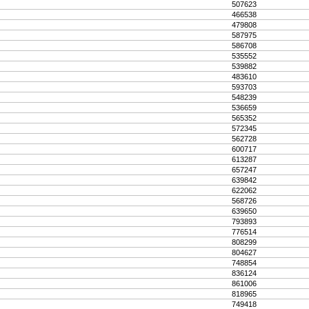
507623
466538
479808
587975
586708
535552
539882
483610
593703
548239
536659
565352
572345
562728
600717
613287
657247
639842
622062
568726
639650
793893
776514
808299
804627
748854
836124
861006
818965
749418