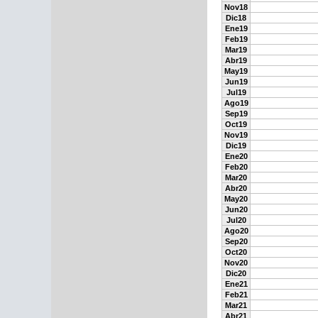
Nov18
Dic18
Ene19
Feb19
Mar19
Abr19
May19
Jun19
Jul19
Ago19
Sep19
Oct19
Nov19
Dic19
Ene20
Feb20
Mar20
Abr20
May20
Jun20
Jul20
Ago20
Sep20
Oct20
Nov20
Dic20
Ene21
Feb21
Mar21
Abr21