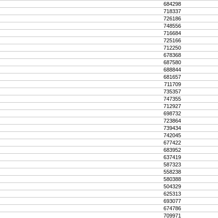
684298
718337
726186
748556
716684
725166
712250
678368
687580
688844
681657
711709
735357
747355
712927
698732
723864
739434
742045
677422
683952
637419
587323
558238
580388
504329
625313
693077
674786
709971