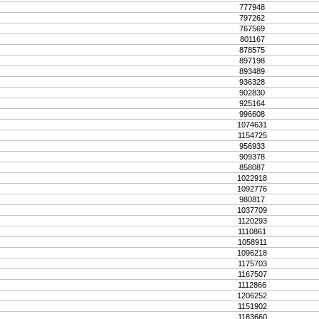
777948
797262
767569
801167
878575
897198
893489
936328
902830
925164
996608
1074631
1154725
956933
909378
858087
1022918
1092776
980817
1037709
1120293
1110861
1058911
1096218
1175703
1167507
1112866
1206252
1151902
1183660