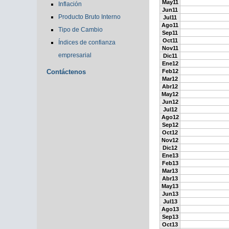
May11
Inflación
Jun11
Producto Bruto Interno
Jul11
Ago11
Tipo de Cambio
Sep11
Oct11
Índices de confianza
Nov11
empresarial
Dic11
Ene12
Contáctenos
Feb12
Mar12
Abr12
May12
Jun12
Jul12
Ago12
Sep12
Oct12
Nov12
Dic12
Ene13
Feb13
Mar13
Abr13
May13
Jun13
Jul13
Ago13
Sep13
Oct13