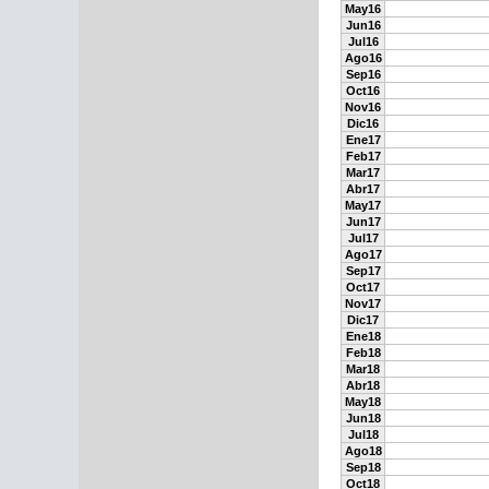
May16
Jun16
Jul16
Ago16
Sep16
Oct16
Nov16
Dic16
Ene17
Feb17
Mar17
Abr17
May17
Jun17
Jul17
Ago17
Sep17
Oct17
Nov17
Dic17
Ene18
Feb18
Mar18
Abr18
May18
Jun18
Jul18
Ago18
Sep18
Oct18