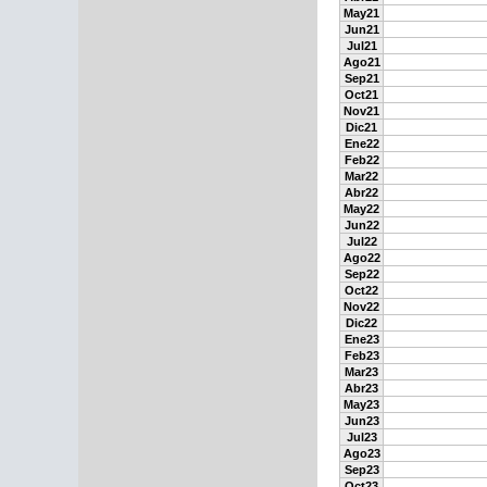
May21
Jun21
Jul21
Ago21
Sep21
Oct21
Nov21
Dic21
Ene22
Feb22
Mar22
Abr22
May22
Jun22
Jul22
Ago22
Sep22
Oct22
Nov22
Dic22
Ene23
Feb23
Mar23
Abr23
May23
Jun23
Jul23
Ago23
Sep23
Oct23