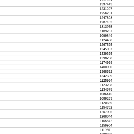
1397443
1231207
1256231
1247698
1287163
1313975
1109267
1099849
1124468
1267525
1245097
1339395
1298298
1174998
1400090
1368552
1342609
1125954
1123208
1134575
1086416
1089263
1120669
1154782
1207005
1268844
1165872
1159964
1119651