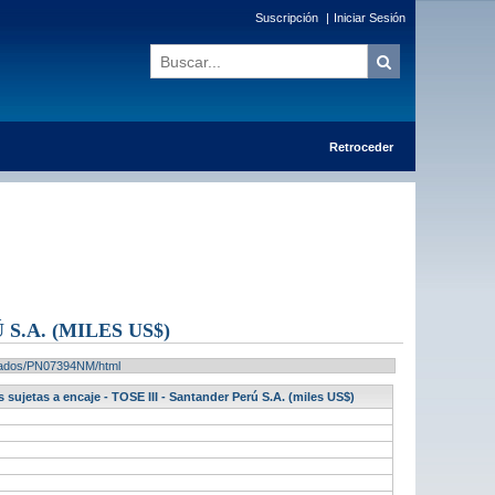
Suscripción
|
Iniciar Sesión
Retroceder
S.A. (MILES US$)
ultados/PN07394NM/html
 sujetas a encaje - TOSE III - Santander Perú S.A. (miles US$)