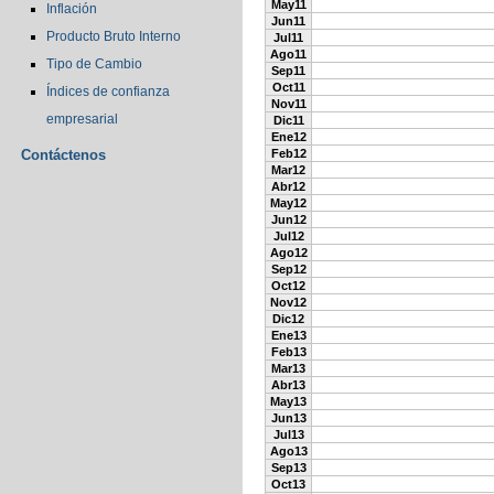
May11
Inflación
Jun11
Producto Bruto Interno
Jul11
Ago11
Tipo de Cambio
Sep11
Oct11
Índices de confianza
Nov11
empresarial
Dic11
Ene12
Contáctenos
Feb12
Mar12
Abr12
May12
Jun12
Jul12
Ago12
Sep12
Oct12
Nov12
Dic12
Ene13
Feb13
Mar13
Abr13
May13
Jun13
Jul13
Ago13
Sep13
Oct13