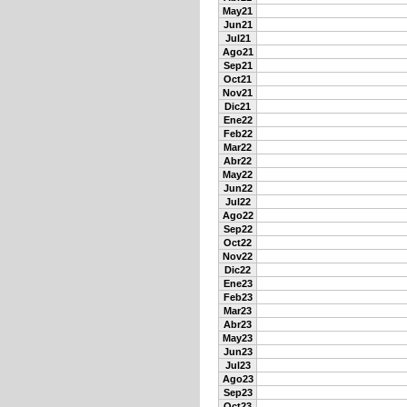
May21
Jun21
Jul21
Ago21
Sep21
Oct21
Nov21
Dic21
Ene22
Feb22
Mar22
Abr22
May22
Jun22
Jul22
Ago22
Sep22
Oct22
Nov22
Dic22
Ene23
Feb23
Mar23
Abr23
May23
Jun23
Jul23
Ago23
Sep23
Oct23