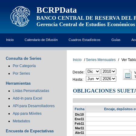
BCRPData
BANCO CENTRAL DE RESERVA DEL 
Gerencia Central de Estudios Económicos
Inicio
Calendario de Difusión
Cuadros Estadísticos
Guías
Ac
Consulta de Series
Inicio
/
Series Mensuales
/
Ver Tabl
Por Categoría
Desde:
Por Series
Hasta:
Herramientas
OBLIGACIONES SUJETAS
Listas Personalizadas
Add-In para Excel
API para Desarrolladores
Fecha
Encaje, depósitos o
App para Móviles
Dic10
Ene11
Metadatos
Feb11
Mar11
Encuesta de Expectativas
Abr11