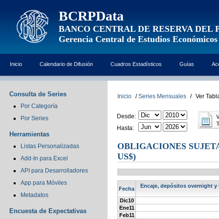
BCRPData
BANCO CENTRAL DE RESERVA DEL 
Gerencia Central de Estudios Económicos
Inicio
Calendario de Difusión
Cuadros Estadísticos
Guías
Ac
Consulta de Series
Inicio
/
Series Mensuales
/
Ver Tabl
Por Categoría
Desde:
Por Series
Hasta:
Herramientas
OBLIGACIONES SUJETA
Listas Personalizadas
US$)
Add-In para Excel
API para Desarrolladores
App para Móviles
Encaje, depósitos overnight y 
Fecha
Metadatos
Dic10
Ene11
Encuesta de Expectativas
Feb11