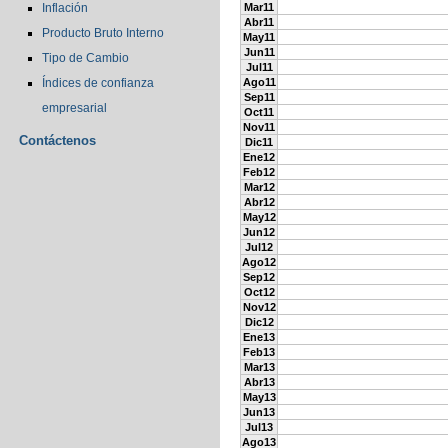
Inflación
Mar11
Abr11
Producto Bruto Interno
May11
Jun11
Tipo de Cambio
Jul11
Índices de confianza
Ago11
Sep11
empresarial
Oct11
Nov11
Contáctenos
Dic11
Ene12
Feb12
Mar12
Abr12
May12
Jun12
Jul12
Ago12
Sep12
Oct12
Nov12
Dic12
Ene13
Feb13
Mar13
Abr13
May13
Jun13
Jul13
Ago13