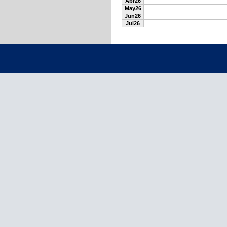
Abr26
May26
Jun26
Jul26