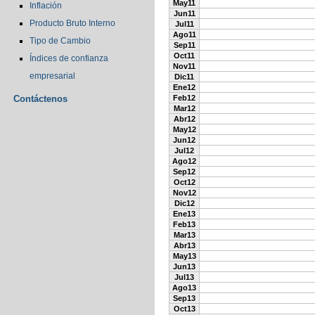
May11
Inflación
Jun11
Producto Bruto Interno
Jul11
Ago11
Tipo de Cambio
Sep11
Oct11
Índices de confianza
Nov11
empresarial
Dic11
Ene12
Contáctenos
Feb12
Mar12
Abr12
May12
Jun12
Jul12
Ago12
Sep12
Oct12
Nov12
Dic12
Ene13
Feb13
Mar13
Abr13
May13
Jun13
Jul13
Ago13
Sep13
Oct13