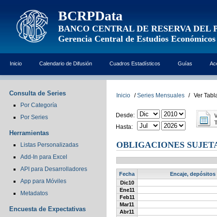
BCRPData
BANCO CENTRAL DE RESERVA DEL 
Gerencia Central de Estudios Económicos
Inicio
Calendario de Difusión
Cuadros Estadísticos
Guías
Ac
Consulta de Series
Inicio
/
Series Mensuales
/
Ver Tabl
Por Categoría
Desde:
Por Series
Hasta:
Herramientas
OBLIGACIONES SUJETAS
Listas Personalizadas
Add-In para Excel
API para Desarrolladores
Fecha
Encaje, depósitos 
App para Móviles
Dic10
Ene11
Metadatos
Feb11
Mar11
Encuesta de Expectativas
Abr11