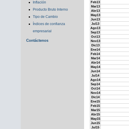
Inflación
Feb13
Mar13
Producto Bruto Interno
Abr13
May13
Tipo de Cambio
Jun13
Índices de confianza
Jul13
Ago13
empresarial
Sep13
Oct13
Contáctenos
Nov13
Dic13
Ene14
Feb14
Mar14
Abr14
May14
Jun14
Jul14
Ago14
Sep14
Oct14
Nov14
Dic14
Ene15
Feb15
Mar15
Abr15
May15
Jun15
Jul15