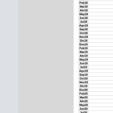
Feb18
Mar18
Abr18
May18
Jun18
Jul18
Ago18
Sep18
Oct18
Nov18
Dic18
Ene19
Feb19
Mar19
Abr19
May19
Jun19
Jul19
Ago19
Sep19
Oct19
Nov19
Dic19
Ene20
Feb20
Mar20
Abr20
May20
Jun20
Jul20