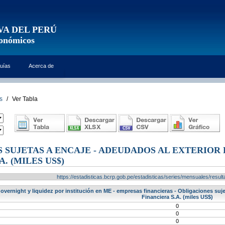
VA DEL PERÚ
conómicos
uías
Acerca de
s
/
Ver Tabla
 SUJETAS A ENCAJE - ADEUDADOS AL EXTERIOR
A. (MILES US$)
https://estadisticas.bcrp.gob.pe/estadisticas/series/mensuales/res
 overnight y liquidez por institución en ME - empresas financieras - Obligaciones su
Financiera S.A. (miles US$)
0
0
0