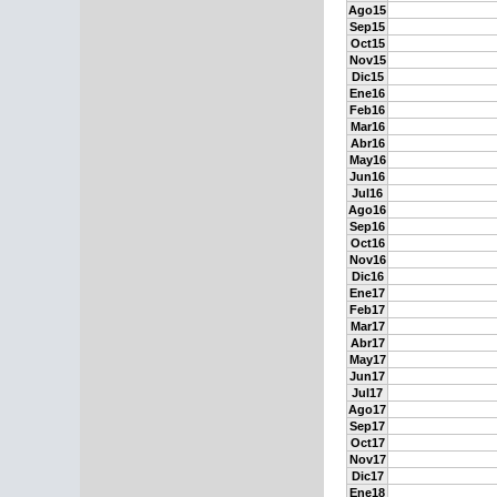
Ago15
Sep15
Oct15
Nov15
Dic15
Ene16
Feb16
Mar16
Abr16
May16
Jun16
Jul16
Ago16
Sep16
Oct16
Nov16
Dic16
Ene17
Feb17
Mar17
Abr17
May17
Jun17
Jul17
Ago17
Sep17
Oct17
Nov17
Dic17
Ene18