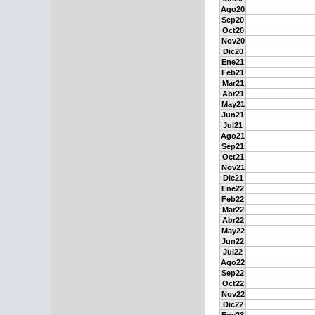
Ago20
Sep20
Oct20
Nov20
Dic20
Ene21
Feb21
Mar21
Abr21
May21
Jun21
Jul21
Ago21
Sep21
Oct21
Nov21
Dic21
Ene22
Feb22
Mar22
Abr22
May22
Jun22
Jul22
Ago22
Sep22
Oct22
Nov22
Dic22