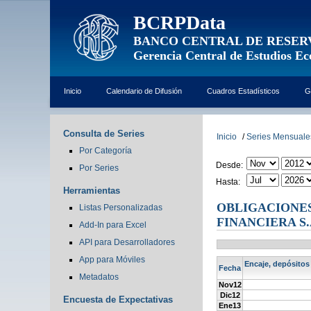
BCRPData
BANCO CENTRAL DE RESER
Gerencia Central de Estudios E
Inicio
Calendario de Difusión
Cuadros Estadísticos
G
Consulta de Series
Inicio
/
Series Mensuale
Por Categoría
Desde:
Por Series
Hasta:
Herramientas
OBLIGACIONES
Listas Personalizadas
FINANCIERA S.
Add-In para Excel
API para Desarrolladores
App para Móviles
Encaje, depósitos
Fecha
Metadatos
Nov12
Dic12
Encuesta de Expectativas
Ene13