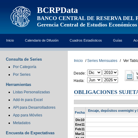
BCRPData
BANCO CENTRAL DE RESERVA DEL 
Gerencia Central de Estudios Económicos
Inicio
Calendario de Difusión
Cuadros Estadísticos
Guías
Ac
Consulta de Series
Inicio
/
Series Mensuales
/
Ver Tabl
Por Categoría
Desde:
Por Series
Hasta:
Herramientas
OBLIGACIONES SUJETA
Listas Personalizadas
Add-In para Excel
API para Desarrolladores
Encaje, depósitos overnight y 
Fecha
App para Móviles
Dic10
Metadatos
Ene11
Feb11
Encuesta de Expectativas
Mar11