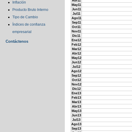
Abr11
Inflación
May11
Jun11
Producto Bruto Interno
Jul11
Tipo de Cambio
Ago11
Sep11
Índices de confianza
Oct11
Nov11
empresarial
Dic11
Ene12
Contáctenos
Feb12
Mar12
Abr12
May12
Jun12
Jul12
Ago12
Sep12
Oct12
Nov12
Dic12
Ene13
Feb13
Mar13
Abr13
May13
Jun13
Jul13
Ago13
Sep13