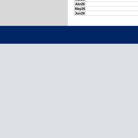
Abr26
May26
Jun26