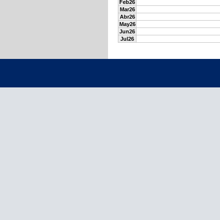
Feb26
Mar26
Abr26
May26
Jun26
Jul26