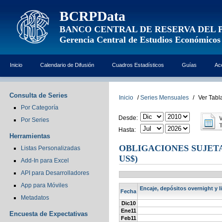
BCRPData
BANCO CENTRAL DE RESERVA DEL 
Gerencia Central de Estudios Económicos
Inicio
Calendario de Difusión
Cuadros Estadísticos
Guías
Ac
Consulta de Series
Inicio
/
Series Mensuales
/
Ver Tabl
Por Categoría
Desde:
Por Series
Hasta:
Herramientas
OBLIGACIONES SUJETA
Listas Personalizadas
US$)
Add-In para Excel
API para Desarrolladores
App para Móviles
Encaje, depósitos overnight y l
Fecha
Metadatos
Dic10
Ene11
Encuesta de Expectativas
Feb11