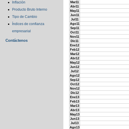
Inflación
Mar11
Abr11
Producto Bruto Interno
May11
Jun11
Tipo de Cambio
Jul11
Índices de confianza
Ago11
Sep11
empresarial
Oct11
Nov11
Contáctenos
Dic11
Ene12
Feb12
Mar12
Abr12
May12
Jun12
Jul12
Ago12
Sep12
Oct12
Nov12
Dic12
Ene13
Feb13
Mar13
Abr13
May13
Jun13
Jul13
Ago13