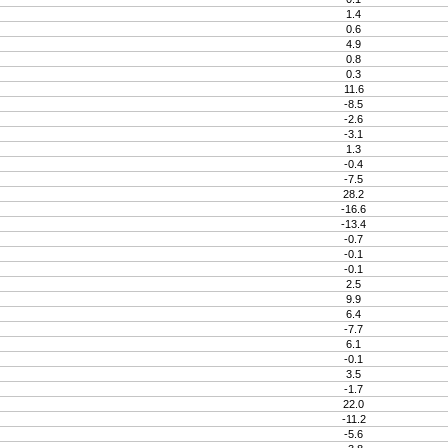
1.4
0.6
4.9
0.8
0.3
11.6
-8.5
-2.6
-3.1
1.3
-0.4
-7.5
28.2
-16.6
-13.4
-0.7
-0.1
-0.1
2.5
9.9
6.4
-7.7
6.1
-0.1
3.5
-1.7
22.0
-11.2
-5.6