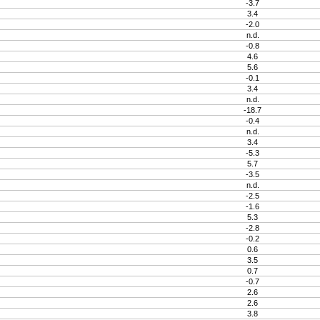
-3.7
3.4
-2.0
n.d.
-0.8
4.6
5.6
-0.1
3.4
n.d.
-18.7
-0.4
n.d.
3.4
-5.3
5.7
-3.5
n.d.
-2.5
-1.6
5.3
-2.8
-0.2
0.6
3.5
0.7
-0.7
2.6
2.6
3.8