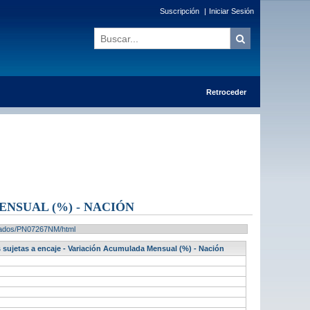
Suscripción
|
Iniciar Sesión
Retroceder
NSUAL (%) - NACIÓN
ultados/PN07267NM/html
s sujetas a encaje - Variación Acumulada Mensual (%) - Nación