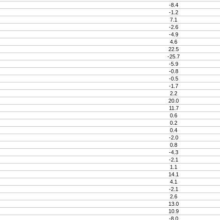
-8.4
-1.2
7.1
-2.6
-4.9
4.6
22.5
-25.7
-5.9
-0.8
-0.5
-1.7
2.2
20.0
11.7
0.6
0.2
0.4
-2.0
0.8
-4.3
-2.1
1.1
14.1
4.1
-2.1
2.6
13.0
10.9
-8.0