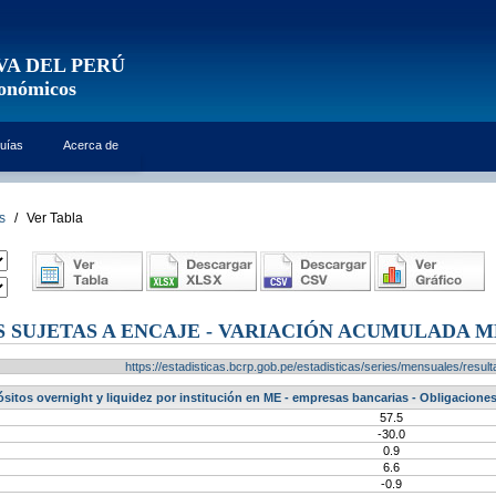
VA DEL PERÚ
conómicos
uías
Acerca de
s
/
Ver Tabla
 SUJETAS A ENCAJE - VARIACIÓN ACUMULADA ME
https://estadisticas.bcrp.gob.pe/estadisticas/series/mensuales/res
sitos overnight y liquidez por institución en ME - empresas bancarias - Obligacione
57.5
-30.0
0.9
6.6
-0.9