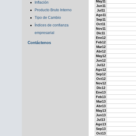
May11
Inflación
Jun11
Producto Bruto Interno
Jul11
Ago11
Tipo de Cambio
Sep11
Oct11
Índices de confianza
Nov11
empresarial
Dic11
Ene12
Contáctenos
Feb12
Mar12
Abr12
May12
Jun12
Jul12
Ago12
Sep12
Oct12
Nov12
Dic12
Ene13
Feb13
Mar13
Abr13
May13
Jun13
Jul13
Ago13
Sep13
Oct13