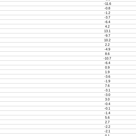
-11.6
-0.8
-1.2
-3.7
-6.4
4.2
13.1
-9.7
10.2
2.2
-4.9
8.6
-10.7
-6.4
0.9
1.9
-3.6
-1.9
7.6
-3.1
-3.0
3.0
-0.4
-0.1
-1.4
5.6
2.7
-2.2
-2.1
0.1