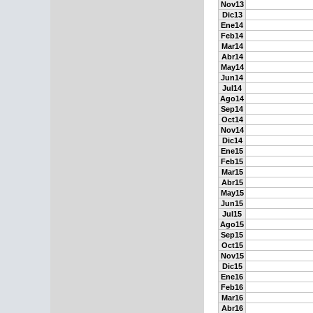
Nov13
Dic13
Ene14
Feb14
Mar14
Abr14
May14
Jun14
Jul14
Ago14
Sep14
Oct14
Nov14
Dic14
Ene15
Feb15
Mar15
Abr15
May15
Jun15
Jul15
Ago15
Sep15
Oct15
Nov15
Dic15
Ene16
Feb16
Mar16
Abr16