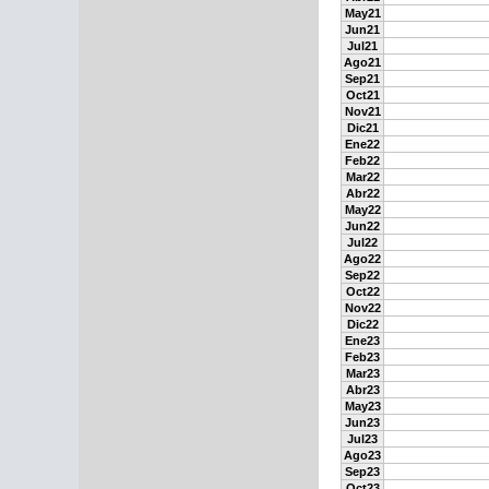
May21
Jun21
Jul21
Ago21
Sep21
Oct21
Nov21
Dic21
Ene22
Feb22
Mar22
Abr22
May22
Jun22
Jul22
Ago22
Sep22
Oct22
Nov22
Dic22
Ene23
Feb23
Mar23
Abr23
May23
Jun23
Jul23
Ago23
Sep23
Oct23