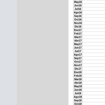
May16
Jun16
Jul16
Ago16
Sep16
Oct16
Nov16
Dic16
Ene17
Feb17
Mar17
Abr17
May17
Jun17
Jul17
Ago17
Sep17
Oct17
Nov17
Dic17
Ene18
Feb18
Mar18
Abr18
May18
Jun18
Jul18
Ago18
Sep18
Oct18