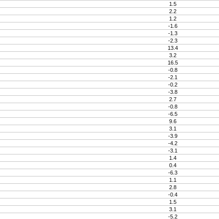
1.5
2.2
1.2
-1.6
-1.3
-2.3
13.4
3.2
16.5
-0.8
-2.1
-0.2
-3.8
2.7
-0.8
-6.5
9.6
3.1
-3.9
-4.2
-3.1
1.4
0.4
-6.3
1.1
2.8
-0.4
1.5
3.1
-5.2