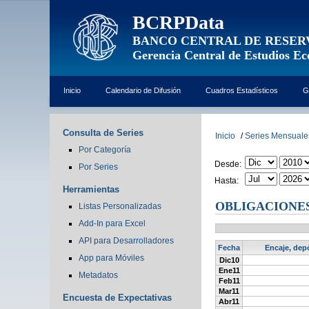
BCRPData
BANCO CENTRAL DE RESER
Gerencia Central de Estudios E
Inicio
Calendario de Difusión
Cuadros Estadísticos
G
Consulta de Series
Inicio
/
Series Mensuale
Por Categoría
Desde:
Por Series
Hasta:
Herramientas
OBLIGACIONES
Listas Personalizadas
Add-In para Excel
API para Desarrolladores
Fecha
Encaje, depó
App para Móviles
Dic10
Ene11
Metadatos
Feb11
Mar11
Encuesta de Expectativas
Abr11