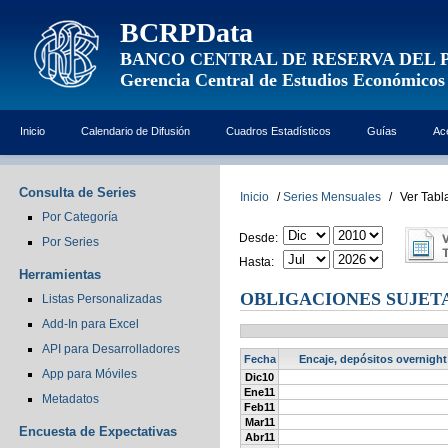
BCRPData
BANCO CENTRAL DE RESERVA DEL 
Gerencia Central de Estudios Económicos
Inicio
Calendario de Difusión
Cuadros Estadísticos
Guías
Ac
Consulta de Series
Inicio
/
Series Mensuales
/
Ver Tabl
Por Categoría
Desde:
Por Series
Hasta:
Herramientas
OBLIGACIONES SUJETA
Listas Personalizadas
Add-In para Excel
API para Desarrolladores
Fecha
Encaje, depósitos overnight
App para Móviles
Dic10
Ene11
Metadatos
Feb11
Mar11
Encuesta de Expectativas
Abr11