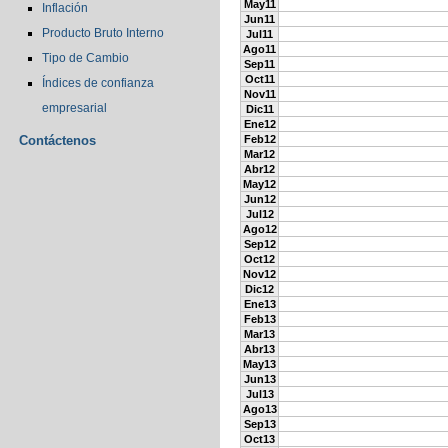
May11
Inflación
Jun11
Producto Bruto Interno
Jul11
Ago11
Tipo de Cambio
Sep11
Oct11
Índices de confianza
Nov11
empresarial
Dic11
Ene12
Contáctenos
Feb12
Mar12
Abr12
May12
Jun12
Jul12
Ago12
Sep12
Oct12
Nov12
Dic12
Ene13
Feb13
Mar13
Abr13
May13
Jun13
Jul13
Ago13
Sep13
Oct13