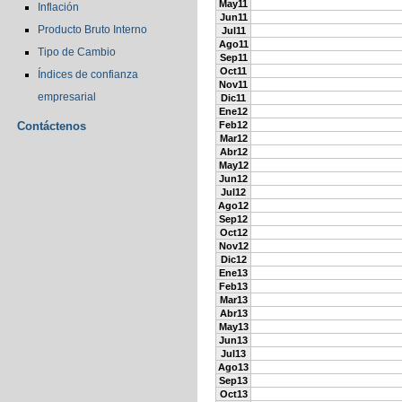
May11
Inflación
Jun11
Producto Bruto Interno
Jul11
Ago11
Tipo de Cambio
Sep11
Oct11
Índices de confianza
Nov11
empresarial
Dic11
Ene12
Contáctenos
Feb12
Mar12
Abr12
May12
Jun12
Jul12
Ago12
Sep12
Oct12
Nov12
Dic12
Ene13
Feb13
Mar13
Abr13
May13
Jun13
Jul13
Ago13
Sep13
Oct13