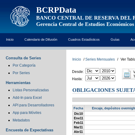
BCRPData
BANCO CENTRAL DE RESERVA DEL 
Gerencia Central de Estudios Económicos
Inicio
Calendario de Difusión
Cuadros Estadísticos
Guías
Ac
Consulta de Series
Inicio
/
Series Mensuales
/
Ver Tabl
Por Categoría
Desde:
Por Series
Hasta:
Herramientas
OBLIGACIONES SUJETA
Listas Personalizadas
Add-In para Excel
API para Desarrolladores
Fecha
Encaje, depósitos overnigh
App para Móviles
Dic10
Ene11
Metadatos
Feb11
Mar11
Encuesta de Expectativas
Abr11