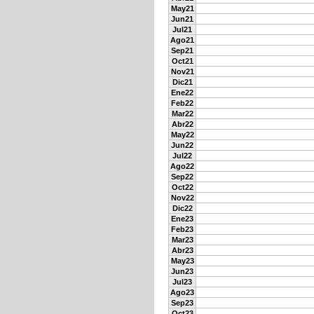
May21
Jun21
Jul21
Ago21
Sep21
Oct21
Nov21
Dic21
Ene22
Feb22
Mar22
Abr22
May22
Jun22
Jul22
Ago22
Sep22
Oct22
Nov22
Dic22
Ene23
Feb23
Mar23
Abr23
May23
Jun23
Jul23
Ago23
Sep23
Oct23