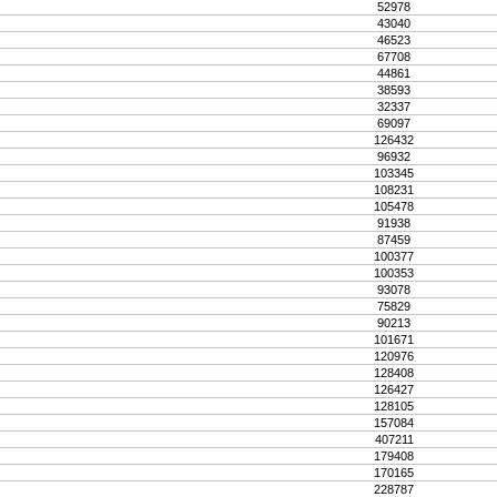
52978
43040
46523
67708
44861
38593
32337
69097
126432
96932
103345
108231
105478
91938
87459
100377
100353
93078
75829
90213
101671
120976
128408
126427
128105
157084
407211
179408
170165
228787