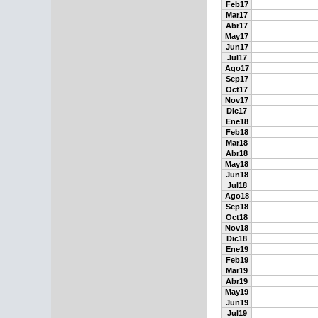
Feb17
Mar17
Abr17
May17
Jun17
Jul17
Ago17
Sep17
Oct17
Nov17
Dic17
Ene18
Feb18
Mar18
Abr18
May18
Jun18
Jul18
Ago18
Sep18
Oct18
Nov18
Dic18
Ene19
Feb19
Mar19
Abr19
May19
Jun19
Jul19