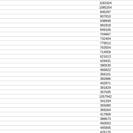
1181924
1085254
845297
907810
938848
981818
849106
704667
732404
779512
763554
714559
621613
429431
390530
466822
356101
382886
402871
381829
357935
1057942
341334
355080
369264
417808
388673
450053
445905
476175