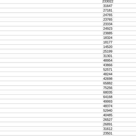
233022
31647
27181
24765
23765
23334
24923
23885
18324
18177
14520
25199
31301
48954
43866
52571
48244
42698
65882
75256
68035
64168
49993
48374
52940
40485
26527
26891
31612
23501