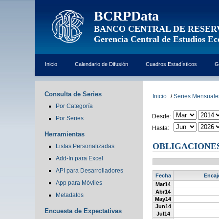
BCRPData
BANCO CENTRAL DE RESER
Gerencia Central de Estudios E
Inicio
Calendario de Difusión
Cuadros Estadísticos
G
Consulta de Series
Inicio
/
Series Mensuale
Por Categoría
Desde:
Por Series
Hasta:
Herramientas
OBLIGACIONES 
Listas Personalizadas
Add-In para Excel
API para Desarrolladores
Fecha
Encaj
App para Móviles
Mar14
Abr14
Metadatos
May14
Jun14
Encuesta de Expectativas
Jul14