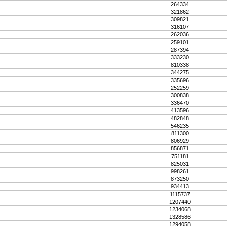
264334
321862
309821
316107
262036
259101
287394
333230
810338
344275
335696
252259
300838
336470
413596
482848
546235
811300
806929
856871
751181
825031
998261
873250
934413
1115737
1207440
1234068
1328586
1294058