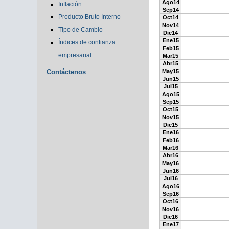
Ago14
Inflación
Sep14
Producto Bruto Interno
Oct14
Nov14
Tipo de Cambio
Dic14
Ene15
Índices de confianza
Feb15
empresarial
Mar15
Abr15
Contáctenos
May15
Jun15
Jul15
Ago15
Sep15
Oct15
Nov15
Dic15
Ene16
Feb16
Mar16
Abr16
May16
Jun16
Jul16
Ago16
Sep16
Oct16
Nov16
Dic16
Ene17