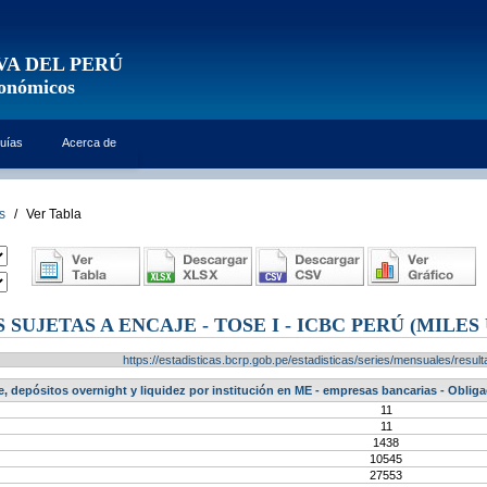
VA DEL PERÚ
conómicos
uías
Acerca de
s
/
Ver Tabla
SUJETAS A ENCAJE - TOSE I - ICBC PERÚ (MILES 
https://estadisticas.bcrp.gob.pe/estadisticas/series/mensuales/res
e, depósitos overnight y liquidez por institución en ME - empresas bancarias - Obliga
11
11
1438
10545
27553