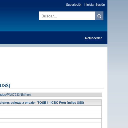
Suscripción
|
Iniciar Sesión
Retroceder
US$)
ultados/PN07233NM/html
ciones sujetas a encaje - TOSE I - ICBC Perú (miles US$)