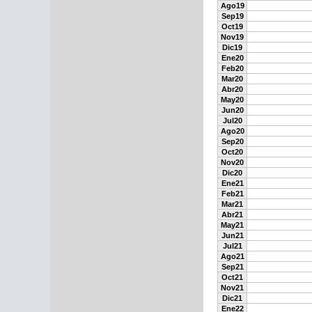
Ago19
Sep19
Oct19
Nov19
Dic19
Ene20
Feb20
Mar20
Abr20
May20
Jun20
Jul20
Ago20
Sep20
Oct20
Nov20
Dic20
Ene21
Feb21
Mar21
Abr21
May21
Jun21
Jul21
Ago21
Sep21
Oct21
Nov21
Dic21
Ene22