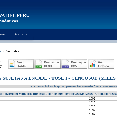
VA DEL PERÚ
conómicos
uías
Acerca de
s
/
Ver Tabla
SUJETAS A ENCAJE - TOSE I - CENCOSUD (MILES
https://estadisticas.bcrp.gob.pe/estadisticas/series/mensuales/res
tos overnight y liquidez por institución en ME - empresas bancarias - Obligaciones s
1807
1815
1826
1837
1802