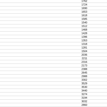
1762
1724
1690
1653
1618
1585
1540
1512
1468
1428
1396
1353
1318
1281
1504
2036
2211
2316
2173
2388
2645
2988
3302
3529
3530
3440
3274
3194
3032
2860