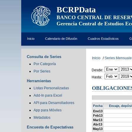
BCRPData
BANCO CENTRAL DE RESER
Gerencia Central de Estudios E
Inicio
Calendario de Difusión
Cuadros Estadísticos
G
Consulta de Series
Inicio
/
Series Mensuale
Por Categoría
Desde:
Por Series
Hasta:
Herramientas
OBLIGACIONES 
Listas Personalizadas
Add-In para Excel
API para Desarrolladores
Fecha
Encaje, depósi
App para Móviles
Ene13
Feb13
Metadatos
Mar13
Abr13
Encuesta de Expectativas
May13