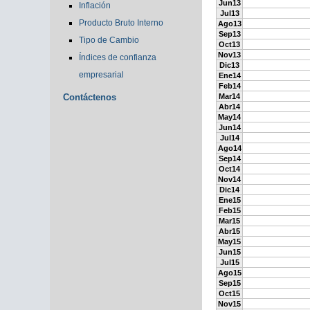
Jun13
Inflación
Jul13
Producto Bruto Interno
Ago13
Sep13
Tipo de Cambio
Oct13
Nov13
Índices de confianza
Dic13
empresarial
Ene14
Feb14
Contáctenos
Mar14
Abr14
May14
Jun14
Jul14
Ago14
Sep14
Oct14
Nov14
Dic14
Ene15
Feb15
Mar15
Abr15
May15
Jun15
Jul15
Ago15
Sep15
Oct15
Nov15