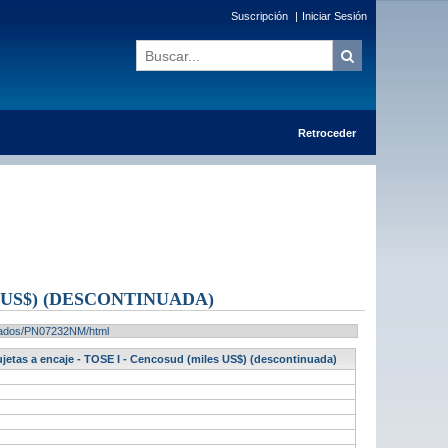
Suscripción
|
Iniciar Sesión
Retroceder
 US$) (DESCONTINUADA)
ultados/PN07232NM/html
ujetas a encaje - TOSE I - Cencosud (miles US$) (descontinuada)