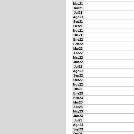
May21
Jun21
Jul21
Ago21
Sep21
Oct21
Nov21
Dic21
Ene22
Feb22
Mar22
Abr22
May22
Jun22
Jul22
Ago22
Sep22
Oct22
Nov22
Dic22
Ene23
Feb23
Mar23
Abr23
May23
Jun23
Jul23
Ago23
Sep23
Oct23