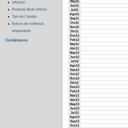
May11
Inflación
Jun11
Producto Bruto Interno
Jul11
Ago11
Tipo de Cambio
Sep11
Oct11
Índices de confianza
Nov11
empresarial
Dic11
Ene12
Contáctenos
Feb12
Mar12
Abr12
May12
Jun12
Jul12
Ago12
Sep12
Oct12
Nov12
Dic12
Ene13
Feb13
Mar13
Abr13
May13
Jun13
Jul13
Ago13
Sep13
Oct13