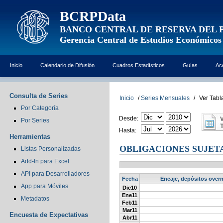
BCRPData
BANCO CENTRAL DE RESERVA DEL 
Gerencia Central de Estudios Económicos
Inicio
Calendario de Difusión
Cuadros Estadísticos
Guías
Ac
Consulta de Series
Inicio
/
Series Mensuales
/
Ver Tabl
Por Categoría
Desde:
Por Series
Hasta:
Herramientas
OBLIGACIONES SUJETAS
Listas Personalizadas
Add-In para Excel
API para Desarrolladores
Fecha
Encaje, depósitos overni
App para Móviles
Dic10
Ene11
Metadatos
Feb11
Mar11
Encuesta de Expectativas
Abr11