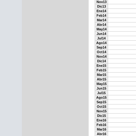
Nov13
Dic13
Ene14
Feb14
Mar14
Abr14
May14
Jun14
Jul14
Ago14
Sep14
Oct14
Nov14
Dic14
Ene15
Feb15
Mar15
Abr15
May15
Jun15
Jul15
Ago15
Sep15
Oct15
Nov15
Dic15
Ene16
Feb16
Mar16
Abr16