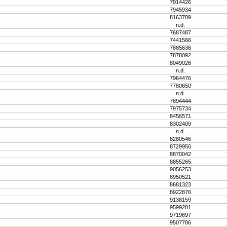
7914426
7945934
8163709
n.d.
7687487
7441566
7885636
7878092
8049026
n.d.
7964476
7780650
n.d.
7694444
7975734
8456571
8302409
n.d.
8280546
8729950
8870042
8855265
9056253
8950521
8681323
8922876
9138159
9599281
9719697
9507786