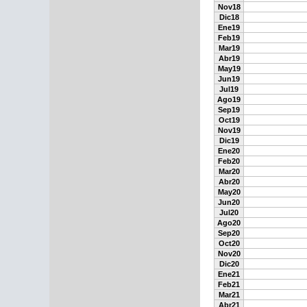
Nov18
Dic18
Ene19
Feb19
Mar19
Abr19
May19
Jun19
Jul19
Ago19
Sep19
Oct19
Nov19
Dic19
Ene20
Feb20
Mar20
Abr20
May20
Jun20
Jul20
Ago20
Sep20
Oct20
Nov20
Dic20
Ene21
Feb21
Mar21
Abr21