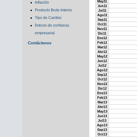
May11
Inflación
Jun11
Producto Bruto Interno
Jul11
Ago11
Tipo de Cambio
Sep11
Oct11
Índices de confianza
Nov11
empresarial
Dic11
Ene12
Contáctenos
Feb12
Mar12
Abr12
May12
Jun12
Jul12
Ago12
Sep12
Oct12
Nov12
Dic12
Ene13
Feb13
Mar13
Abr13
May13
Jun13
Jul13
Ago13
Sep13
Oct13