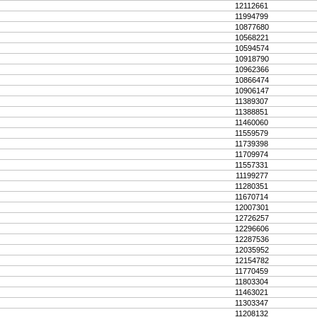
12112661
11994799
10877680
10568221
10594574
10918790
10962366
10866474
10906147
11389307
11388851
11460060
11559579
11739398
11709974
11557331
11199277
11280351
11670714
12007301
12726257
12296606
12287536
12035952
12154782
11770459
11803304
11463021
11303347
11208132