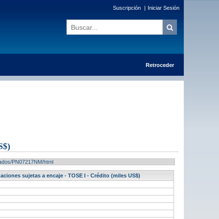
Suscripción
|
Iniciar Sesión
Retroceder
S$)
ultados/PN07217NM/html
aciones sujetas a encaje - TOSE I - Crédito (miles US$)