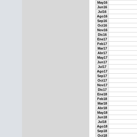
May16
Jun16
Jul16
Ago16
Sep16
Oct16
Nov16
Dic16
Ene17
Feb17
Mar17
Abr17
May17
Jun17
Jul17
Ago17
Sep17
Oct17
Nov17
Dic17
Ene18
Feb18
Mar18
Abr18
May18
Jun18
Jul18
Ago18
Sep18
Oct18