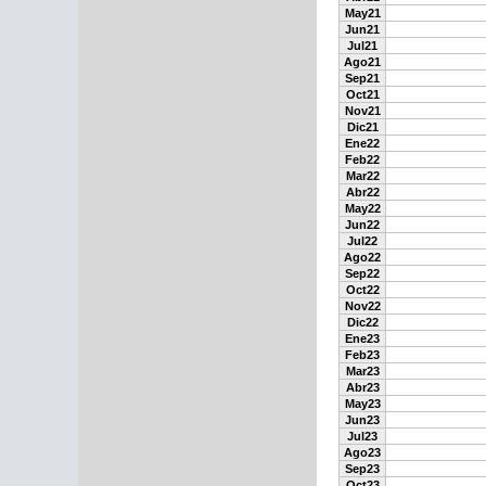
May21
Jun21
Jul21
Ago21
Sep21
Oct21
Nov21
Dic21
Ene22
Feb22
Mar22
Abr22
May22
Jun22
Jul22
Ago22
Sep22
Oct22
Nov22
Dic22
Ene23
Feb23
Mar23
Abr23
May23
Jun23
Jul23
Ago23
Sep23
Oct23