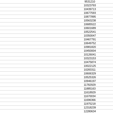
9531210
10323793
10439713
10677593
10877895
10563238
10685522
10601689
10522541
10350047
10467791
10649752
10981820
10450004
10126041
10323153
10475874
10022125
10283311
10606329
10525326
10946197
11782929
11885163
11618929
11670034
11696366
11975218
12318239
12280634