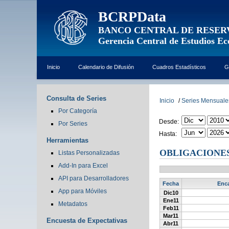
BCRPData
BANCO CENTRAL DE RESER
Gerencia Central de Estudios E
Inicio
Calendario de Difusión
Cuadros Estadísticos
G
Consulta de Series
Inicio
/
Series Mensuale
Por Categoría
Desde:
Por Series
Hasta:
Herramientas
OBLIGACIONES 
Listas Personalizadas
Add-In para Excel
API para Desarrolladores
Fecha
Enca
App para Móviles
Dic10
Ene11
Metadatos
Feb11
Mar11
Encuesta de Expectativas
Abr11