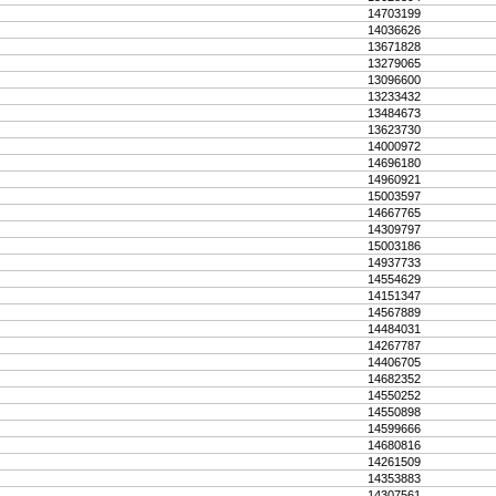
14703199
14036626
13671828
13279065
13096600
13233432
13484673
13623730
14000972
14696180
14960921
15003597
14667765
14309797
15003186
14937733
14554629
14151347
14567889
14484031
14267787
14406705
14682352
14550252
14550898
14599666
14680816
14261509
14353883
14307561