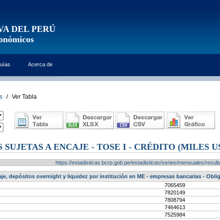
VA DEL PERÚ
conómicos
uías
Acerca de
s
/
Ver Tabla
SUJETAS A ENCAJE - TOSE I - CRÉDITO (MILES U
https://estadisticas.bcrp.gob.pe/estadisticas/series/mensuales/res
je, depósitos overnight y liquidez por institución en ME - empresas bancarias - Oblig
7065459
7820149
7808794
7464613
7525984