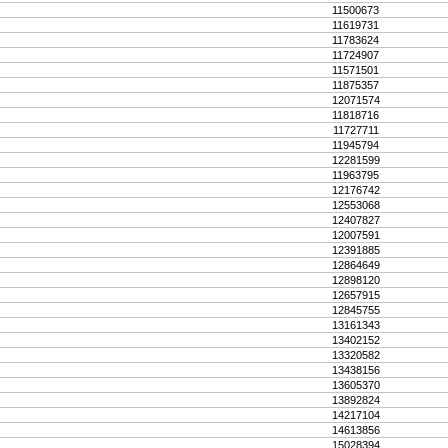
11500673
11619731
11783624
11724907
11571501
11875357
12071574
11818716
11727711
11945794
12281599
11963795
12176742
12553068
12407827
12007591
12391885
12864649
12898120
12657915
12845755
13161343
13402152
13320582
13438156
13605370
13892824
14217104
14613856
15028394