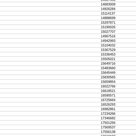
14683009
14926284
15114137
14888699
15297871
15190026
15027707
14967516
14942993
15104032
15367529
15336453
15505021
15649716
15483660
15645449
15830565
15659854
16022766
16618521
16590571
16725664
16526293
16982861
17234266
17346682
17501256
17569537
17556138