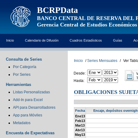
BCRPData
BANCO CENTRAL DE RESERVA DEL 
Gerencia Central de Estudios Económicos
Inicio
Calendario de Difusión
Cuadros Estadísticos
Guías
Ac
Consulta de Series
Inicio
/
Series Mensuales
/
Ver Tabl
Por Categoría
Desde:
Por Series
Hasta:
Herramientas
OBLIGACIONES SUJETAS
Listas Personalizadas
Add-In para Excel
API para Desarrolladores
Fecha
Encaje, depósitos overnight
App para Móviles
Ene13
Feb13
Metadatos
Mar13
Abr13
Encuesta de Expectativas
May13