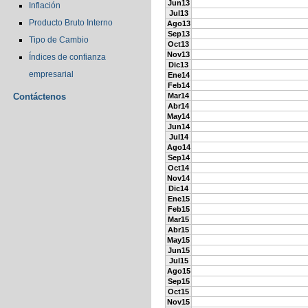
Jun13
Inflación
Jul13
Producto Bruto Interno
Ago13
Sep13
Tipo de Cambio
Oct13
Nov13
Índices de confianza
Dic13
empresarial
Ene14
Feb14
Contáctenos
Mar14
Abr14
May14
Jun14
Jul14
Ago14
Sep14
Oct14
Nov14
Dic14
Ene15
Feb15
Mar15
Abr15
May15
Jun15
Jul15
Ago15
Sep15
Oct15
Nov15