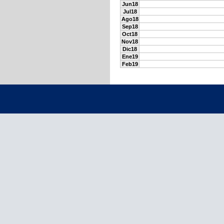
Jun18
Jul18
Ago18
Sep18
Oct18
Nov18
Dic18
Ene19
Feb19