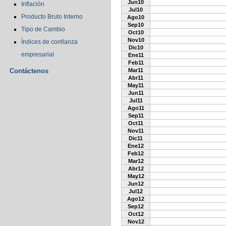
Jun10
Inflación
Jul10
Producto Bruto Interno
Ago10
Sep10
Tipo de Cambio
Oct10
Nov10
Índices de confianza
Dic10
empresarial
Ene11
Feb11
Contáctenos
Mar11
Abr11
May11
Jun11
Jul11
Ago11
Sep11
Oct11
Nov11
Dic11
Ene12
Feb12
Mar12
Abr12
May12
Jun12
Jul12
Ago12
Sep12
Oct12
Nov12