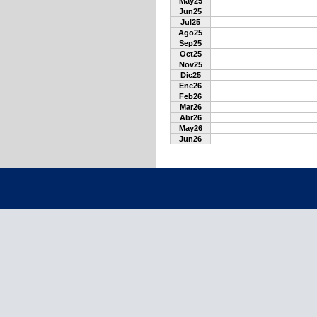
May25
Jun25
Jul25
Ago25
Sep25
Oct25
Nov25
Dic25
Ene26
Feb26
Mar26
Abr26
May26
Jun26