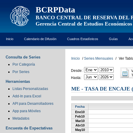
BCRPData
BANCO CENTRAL DE RESERVA DEL 
Gerencia Central de Estudios Económicos
Inicio
Calendario de Difusión
Cuadros Estadísticos
Guías
Ac
Consulta de Series
Inicio
/
Series Mensuales
/
Ver Tabl
Por Categoría
Desde:
Por Series
Hasta:
Herramientas
ME - TASA DE ENCAJE 
Listas Personalizadas
Add-In para Excel
API para Desarrolladores
Fecha
App para Móviles
Ene10
Feb10
Metadatos
Mar10
Abr10
Encuesta de Expectativas
May10