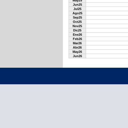
May25
Jun25
Jul25
Ago25
Sep25
Oct25
Nov25
Dic25
Ene26
Feb26
Mar26
Abr26
May26
Jun26