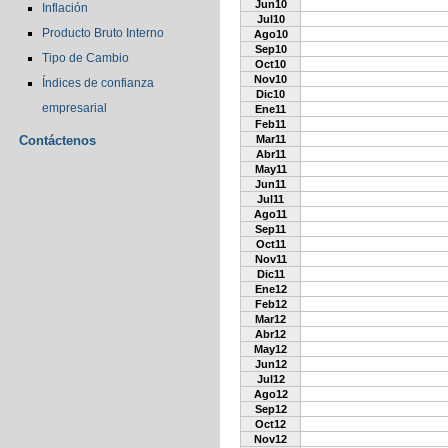
Jun10
Inflación
Jul10
Producto Bruto Interno
Ago10
Sep10
Tipo de Cambio
Oct10
Nov10
Índices de confianza
Dic10
empresarial
Ene11
Feb11
Contáctenos
Mar11
Abr11
May11
Jun11
Jul11
Ago11
Sep11
Oct11
Nov11
Dic11
Ene12
Feb12
Mar12
Abr12
May12
Jun12
Jul12
Ago12
Sep12
Oct12
Nov12