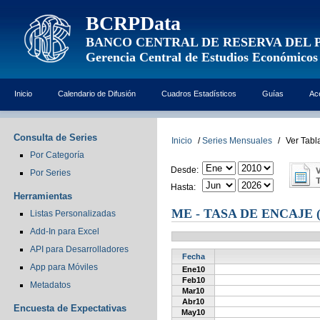
BCRPData
BANCO CENTRAL DE RESERVA DEL 
Gerencia Central de Estudios Económicos
Inicio
Calendario de Difusión
Cuadros Estadísticos
Guías
Ac
Consulta de Series
Inicio
/
Series Mensuales
/
Ver Tabl
Por Categoría
Desde:
Por Series
Hasta:
Herramientas
ME - TASA DE ENCAJE 
Listas Personalizadas
Add-In para Excel
API para Desarrolladores
Fecha
App para Móviles
Ene10
Feb10
Metadatos
Mar10
Abr10
Encuesta de Expectativas
May10