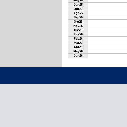
May25
Jun25
Jul25
Ago25
Sep25
Oct25
Nov25
Dic25
Ene26
Feb26
Mar26
Abr26
May26
Jun26