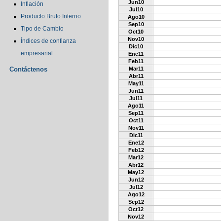
Jun10
Inflación
Jul10
Producto Bruto Interno
Ago10
Sep10
Tipo de Cambio
Oct10
Nov10
Índices de confianza
Dic10
empresarial
Ene11
Feb11
Contáctenos
Mar11
Abr11
May11
Jun11
Jul11
Ago11
Sep11
Oct11
Nov11
Dic11
Ene12
Feb12
Mar12
Abr12
May12
Jun12
Jul12
Ago12
Sep12
Oct12
Nov12