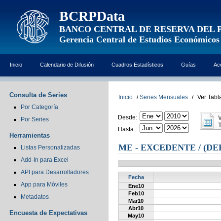
BCRPData
BANCO CENTRAL DE RESERVA DEL 
Gerencia Central de Estudios Económicos
Inicio
Calendario de Difusión
Cuadros Estadísticos
Guías
Ac
Consulta de Series
Inicio
/
Series Mensuales
/
Ver Tabl
Por Categoría
Desde:
Por Series
Hasta:
Herramientas
ME - EXCEDENTE / (DE
Listas Personalizadas
Add-In para Excel
API para Desarrolladores
Fecha
App para Móviles
Ene10
Feb10
Metadatos
Mar10
Abr10
Encuesta de Expectativas
May10