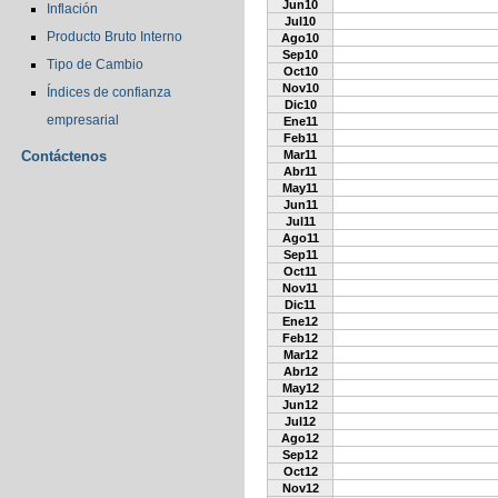
Jun10
Inflación
Jul10
Producto Bruto Interno
Ago10
Sep10
Tipo de Cambio
Oct10
Nov10
Índices de confianza
Dic10
empresarial
Ene11
Feb11
Contáctenos
Mar11
Abr11
May11
Jun11
Jul11
Ago11
Sep11
Oct11
Nov11
Dic11
Ene12
Feb12
Mar12
Abr12
May12
Jun12
Jul12
Ago12
Sep12
Oct12
Nov12