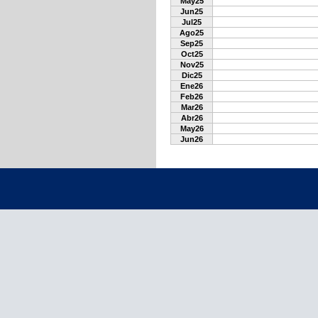
May25
Jun25
Jul25
Ago25
Sep25
Oct25
Nov25
Dic25
Ene26
Feb26
Mar26
Abr26
May26
Jun26