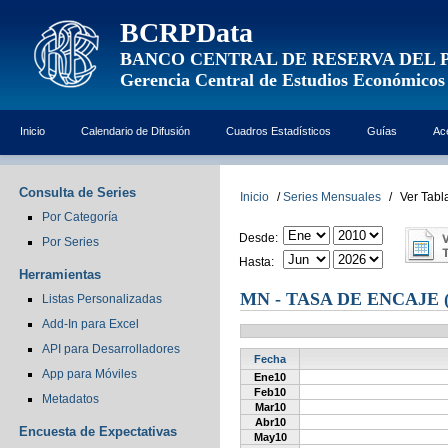
BCRPData
BANCO CENTRAL DE RESERVA DEL 
Gerencia Central de Estudios Económicos
Inicio
Calendario de Difusión
Cuadros Estadísticos
Guías
Ac
Consulta de Series
Inicio
/
Series Mensuales
/
Ver Tabl
Por Categoría
Desde:
Por Series
Hasta:
Herramientas
MN - TASA DE ENCAJE
Listas Personalizadas
Add-In para Excel
API para Desarrolladores
Fecha
App para Móviles
Ene10
Feb10
Metadatos
Mar10
Abr10
Encuesta de Expectativas
May10