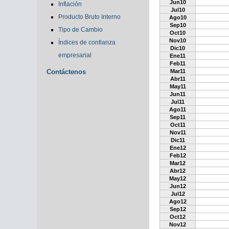
Jun10
Inflación
Jul10
Producto Bruto Interno
Ago10
Sep10
Tipo de Cambio
Oct10
Nov10
Índices de confianza
Dic10
empresarial
Ene11
Feb11
Contáctenos
Mar11
Abr11
May11
Jun11
Jul11
Ago11
Sep11
Oct11
Nov11
Dic11
Ene12
Feb12
Mar12
Abr12
May12
Jun12
Jul12
Ago12
Sep12
Oct12
Nov12