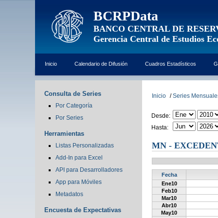
BCRPData
BANCO CENTRAL DE RESER
Gerencia Central de Estudios E
Inicio
Calendario de Difusión
Cuadros Estadísticos
G
Consulta de Series
Inicio
/
Series Mensuale
Por Categoría
Desde:
Por Series
Hasta:
Herramientas
MN - EXCEDENT
Listas Personalizadas
Add-In para Excel
API para Desarrolladores
Fecha
App para Móviles
Ene10
Feb10
Metadatos
Mar10
Abr10
Encuesta de Expectativas
May10