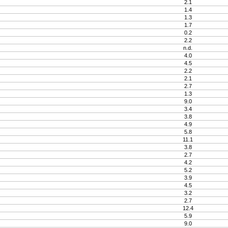
2.1
1.4
1.3
1.7
0.2
2.2
n.d.
4.0
4.5
2.2
2.1
2.7
1.3
9.0
3.4
3.8
4.9
5.8
11.1
3.8
2.7
4.2
5.2
3.9
4.5
3.2
2.7
12.4
5.9
9.0