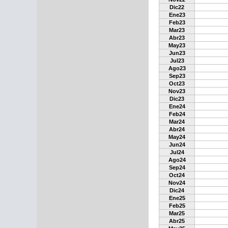
Dic22
Ene23
Feb23
Mar23
Abr23
May23
Jun23
Jul23
Ago23
Sep23
Oct23
Nov23
Dic23
Ene24
Feb24
Mar24
Abr24
May24
Jun24
Jul24
Ago24
Sep24
Oct24
Nov24
Dic24
Ene25
Feb25
Mar25
Abr25