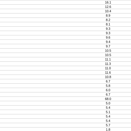
16.1
12.6
10.4
8.9
8.2
8.1
9.3
9.3
9.6
9.4
9.7
10.5
10.5
11.1
11.3
11.0
11.6
10.8
6.7
5.8
6.0
6.7
68.0
5.0
5.4
5.1
5.4
5.4
5.7
1.8