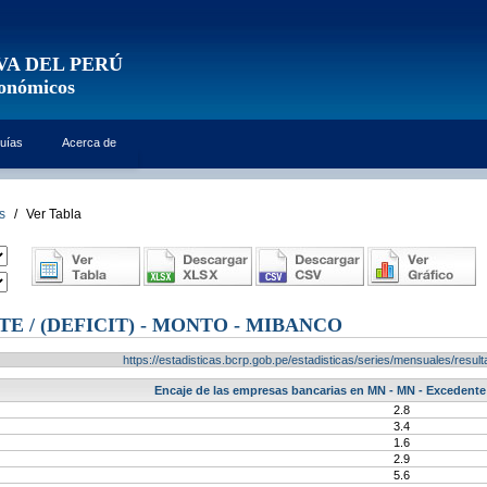
VA DEL PERÚ
conómicos
uías
Acerca de
s
/
Ver Tabla
E / (DEFICIT) - MONTO - MIBANCO
https://estadisticas.bcrp.gob.pe/estadisticas/series/mensuales/res
Encaje de las empresas bancarias en MN - MN - Excedente /
2.8
3.4
1.6
2.9
5.6