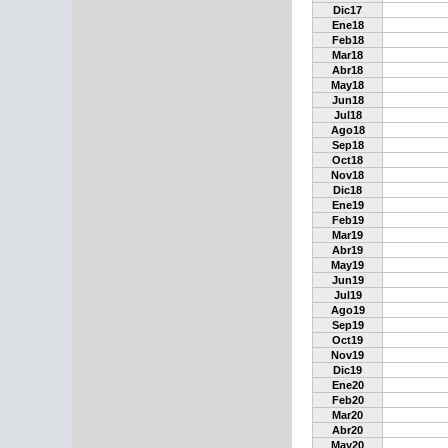
Dic17
Ene18
Feb18
Mar18
Abr18
May18
Jun18
Jul18
Ago18
Sep18
Oct18
Nov18
Dic18
Ene19
Feb19
Mar19
Abr19
May19
Jun19
Jul19
Ago19
Sep19
Oct19
Nov19
Dic19
Ene20
Feb20
Mar20
Abr20
May20