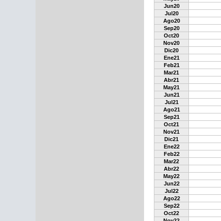
Jun20
Jul20
Ago20
Sep20
Oct20
Nov20
Dic20
Ene21
Feb21
Mar21
Abr21
May21
Jun21
Jul21
Ago21
Sep21
Oct21
Nov21
Dic21
Ene22
Feb22
Mar22
Abr22
May22
Jun22
Jul22
Ago22
Sep22
Oct22
Nov22