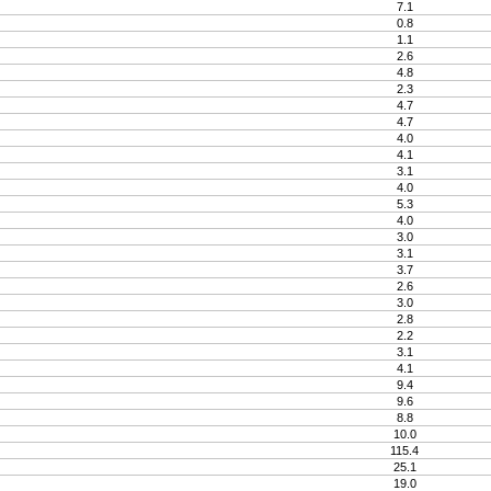
7.1
0.8
1.1
2.6
4.8
2.3
4.7
4.7
4.0
4.1
3.1
4.0
5.3
4.0
3.0
3.1
3.7
2.6
3.0
2.8
2.2
3.1
4.1
9.4
9.6
8.8
10.0
115.4
25.1
19.0