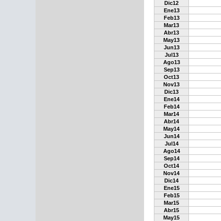
Dic12
Ene13
Feb13
Mar13
Abr13
May13
Jun13
Jul13
Ago13
Sep13
Oct13
Nov13
Dic13
Ene14
Feb14
Mar14
Abr14
May14
Jun14
Jul14
Ago14
Sep14
Oct14
Nov14
Dic14
Ene15
Feb15
Mar15
Abr15
May15