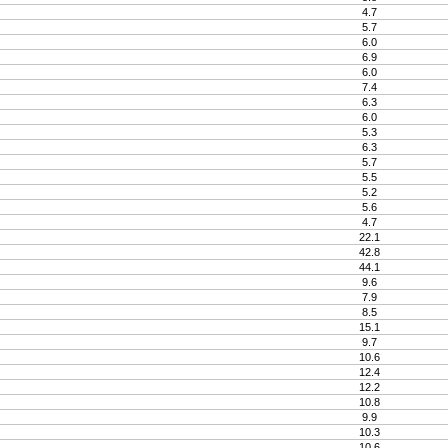
4.7
5.7
6.0
6.9
6.0
7.4
6.3
6.0
5.3
6.3
5.7
5.5
5.2
5.6
4.7
22.1
42.8
44.1
9.6
7.9
8.5
15.1
9.7
10.6
12.4
12.2
10.8
9.9
10.3
10.6