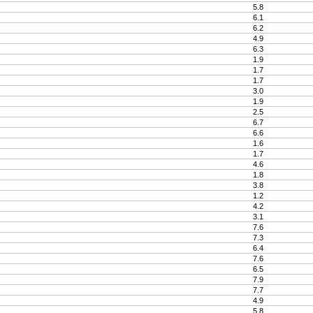
5.8
6.1
6.2
4.9
6.3
1.9
1.7
1.7
3.0
1.9
2.5
6.7
6.6
1.6
1.7
4.6
1.8
3.8
1.2
4.2
3.1
7.6
7.3
6.4
7.6
6.5
7.9
7.7
4.9
5.8