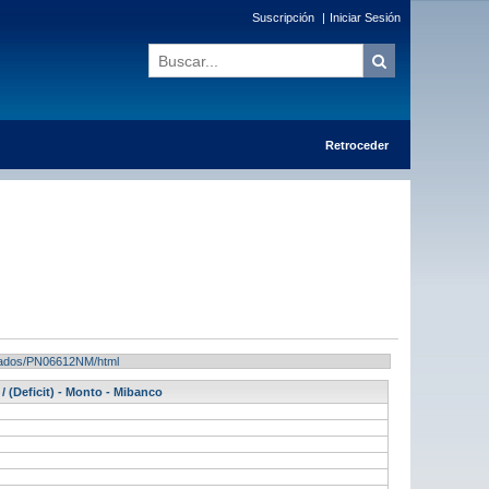
Suscripción
|
Iniciar Sesión
Retroceder
ultados/PN06612NM/html
 (Deficit) - Monto - Mibanco