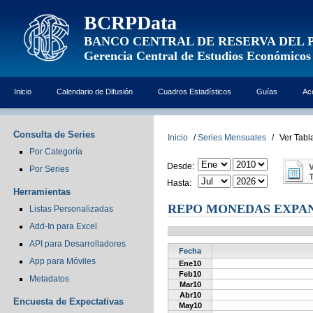
BCRPData
BANCO CENTRAL DE RESERVA DEL 
Gerencia Central de Estudios Económicos
Inicio
Calendario de Difusión
Cuadros Estadísticos
Guías
Ac
Consulta de Series
Inicio
/
Series Mensuales
/
Ver Tabl
Por Categoría
Desde:
Por Series
Hasta:
Herramientas
REPO MONEDAS EXPAN
Listas Personalizadas
Add-In para Excel
API para Desarrolladores
Fecha
App para Móviles
Ene10
Feb10
Metadatos
Mar10
Abr10
Encuesta de Expectativas
May10