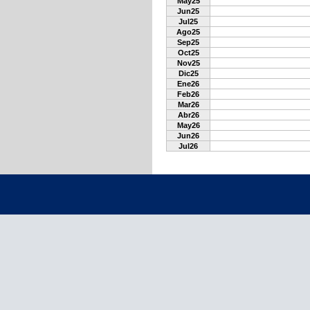
May25
Jun25
Jul25
Ago25
Sep25
Oct25
Nov25
Dic25
Ene26
Feb26
Mar26
Abr26
May26
Jun26
Jul26