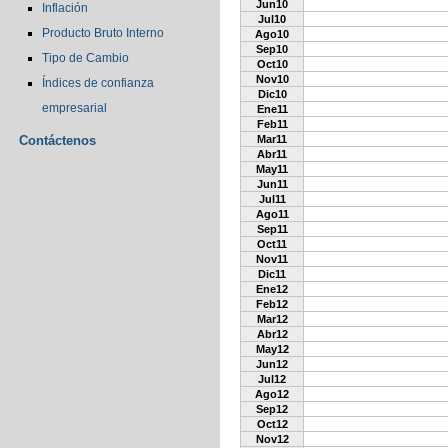
Jun10
Inflación
Jul10
Producto Bruto Interno
Ago10
Sep10
Tipo de Cambio
Oct10
Nov10
Índices de confianza
Dic10
empresarial
Ene11
Feb11
Contáctenos
Mar11
Abr11
May11
Jun11
Jul11
Ago11
Sep11
Oct11
Nov11
Dic11
Ene12
Feb12
Mar12
Abr12
May12
Jun12
Jul12
Ago12
Sep12
Oct12
Nov12