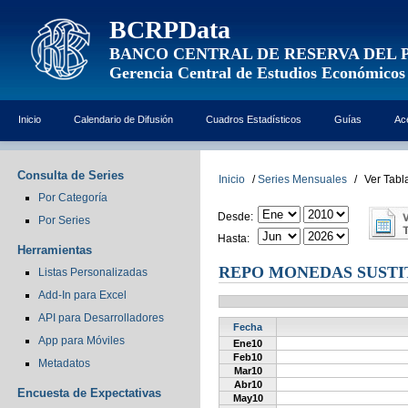
BCRPData
BANCO CENTRAL DE RESERVA DEL 
Gerencia Central de Estudios Económicos
Inicio
Calendario de Difusión
Cuadros Estadísticos
Guías
Ac
Consulta de Series
Inicio
/
Series Mensuales
/
Ver Tabl
Por Categoría
Desde:
Por Series
Hasta:
Herramientas
REPO MONEDAS SUSTI
Listas Personalizadas
Add-In para Excel
API para Desarrolladores
Fecha
App para Móviles
Ene10
Feb10
Metadatos
Mar10
Abr10
Encuesta de Expectativas
May10