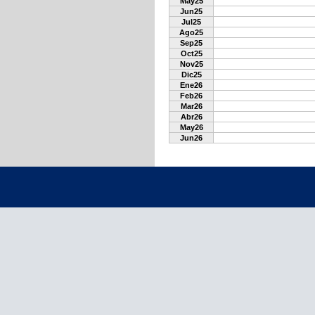
May25
Jun25
Jul25
Ago25
Sep25
Oct25
Nov25
Dic25
Ene26
Feb26
Mar26
Abr26
May26
Jun26