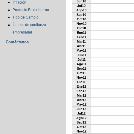
Jun10
Inflación
Jul10
Producto Bruto Interno
Ago10
Sep10
Tipo de Cambio
Oct10
Nov10
Índices de confianza
Dic10
empresarial
Ene11
Feb11
Contáctenos
Mar11
Abr11
May11
Jun11
Jul11
Ago11
Sep11
Oct11
Nov11
Dic11
Ene12
Feb12
Mar12
Abr12
May12
Jun12
Jul12
Ago12
Sep12
Oct12
Nov12