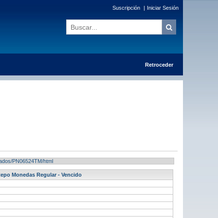
Suscripción
|
Iniciar Sesión
Retroceder
ultados/PN06524TM/html
 Repo Monedas Regular - Vencido