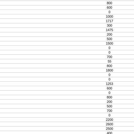
800
600
0
1000
1717
300
1475
200
500
1500
0
0
700
55
800
1800
0
0
1253
600
0
800
200
500
700
0
2200
2600
2500
400