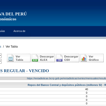
VA DEL PERÚ
conómicos
uías
Acerca de
s
/
Ver Tabla
S REGULAR - VENCIDO
https://estadisticas.bcrp.gob.pe/estadisticas/series/mensuales/res
Repos del Banco Central y depósitos públicos (millones S/) -
40
0
0
0
0