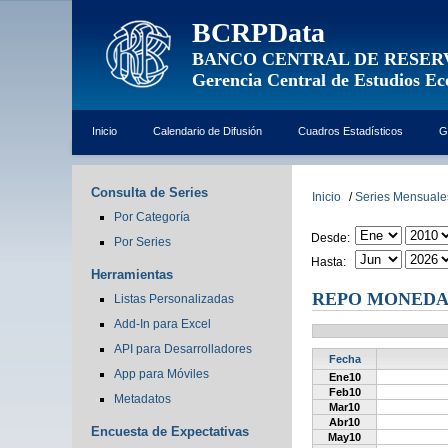
BCRPData
BANCO CENTRAL DE RESER
Gerencia Central de Estudios E
Inicio
Calendario de Difusión
Cuadros Estadísticos
G
Consulta de Series
Inicio
/
Series Mensuale
Por Categoría
Desde:
Por Series
Hasta:
Herramientas
REPO MONEDA
Listas Personalizadas
Add-In para Excel
API para Desarrolladores
Fecha
App para Móviles
Ene10
Feb10
Metadatos
Mar10
Abr10
Encuesta de Expectativas
May10