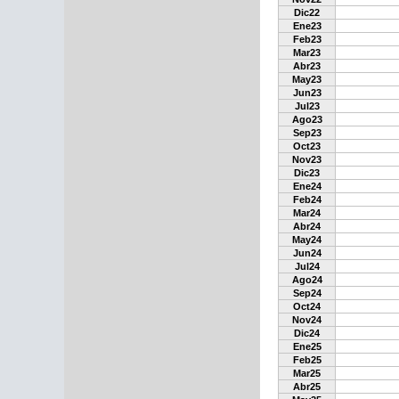
Dic22
Ene23
Feb23
Mar23
Abr23
May23
Jun23
Jul23
Ago23
Sep23
Oct23
Nov23
Dic23
Ene24
Feb24
Mar24
Abr24
May24
Jun24
Jul24
Ago24
Sep24
Oct24
Nov24
Dic24
Ene25
Feb25
Mar25
Abr25