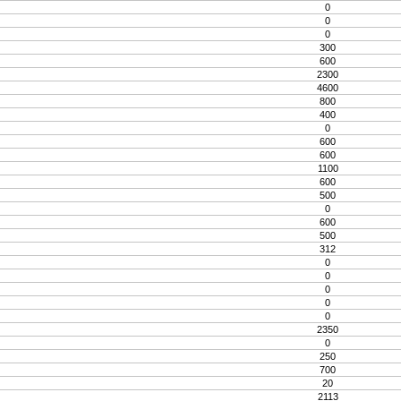
0
0
0
300
600
2300
4600
800
400
0
600
600
1100
600
500
0
600
500
312
0
0
0
0
0
2350
0
250
700
20
2113