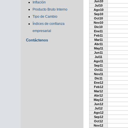
Jun10
Inflación
Jul10
Producto Bruto Interno
Ago10
Sep10
Tipo de Cambio
Oct10
Nov10
Índices de confianza
Dic10
empresarial
Ene11
Feb11
Contáctenos
Mar11
Abr11
May11
Jun11
Jul11
Ago11
Sep11
Oct11
Nov11
Dic11
Ene12
Feb12
Mar12
Abr12
May12
Jun12
Jul12
Ago12
Sep12
Oct12
Nov12