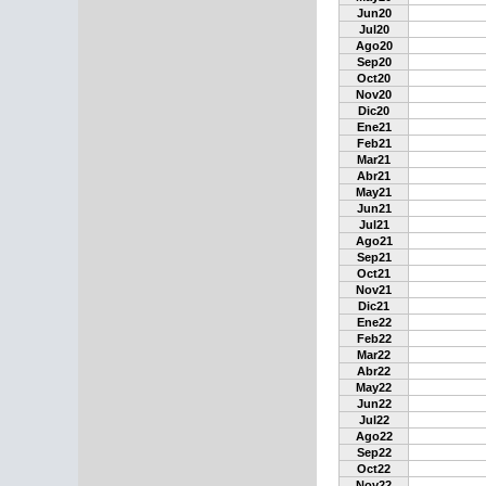
Jun20
Jul20
Ago20
Sep20
Oct20
Nov20
Dic20
Ene21
Feb21
Mar21
Abr21
May21
Jun21
Jul21
Ago21
Sep21
Oct21
Nov21
Dic21
Ene22
Feb22
Mar22
Abr22
May22
Jun22
Jul22
Ago22
Sep22
Oct22
Nov22