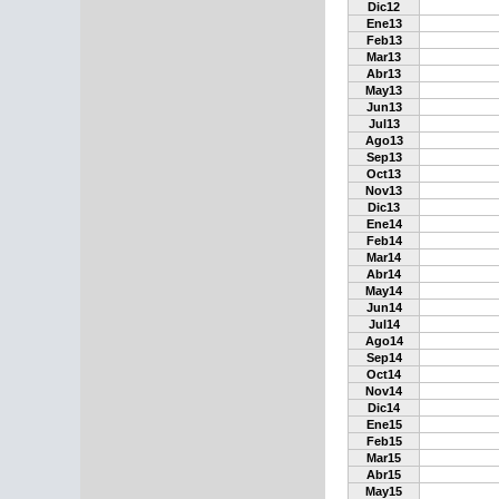
Dic12
Ene13
Feb13
Mar13
Abr13
May13
Jun13
Jul13
Ago13
Sep13
Oct13
Nov13
Dic13
Ene14
Feb14
Mar14
Abr14
May14
Jun14
Jul14
Ago14
Sep14
Oct14
Nov14
Dic14
Ene15
Feb15
Mar15
Abr15
May15