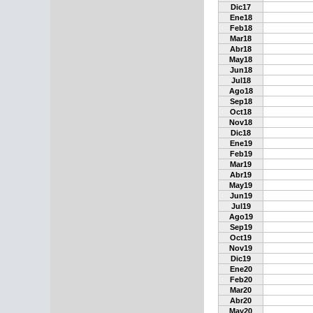
Dic17
Ene18
Feb18
Mar18
Abr18
May18
Jun18
Jul18
Ago18
Sep18
Oct18
Nov18
Dic18
Ene19
Feb19
Mar19
Abr19
May19
Jun19
Jul19
Ago19
Sep19
Oct19
Nov19
Dic19
Ene20
Feb20
Mar20
Abr20
May20