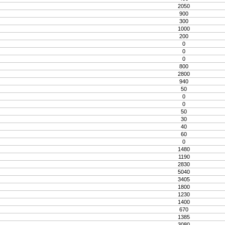
2050
900
300
1000
200
0
0
0
800
2800
940
50
0
0
50
30
40
60
0
1480
1190
2830
5040
3405
1800
1230
1400
670
1385
3080