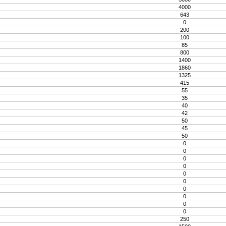
4000
643
0
200
100
85
800
1400
1860
1325
415
55
35
40
42
50
45
50
0
0
0
0
0
0
0
0
0
0
250