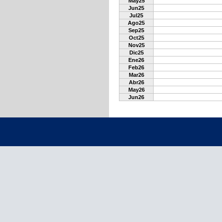
May25
Jun25
Jul25
Ago25
Sep25
Oct25
Nov25
Dic25
Ene26
Feb26
Mar26
Abr26
May26
Jun26