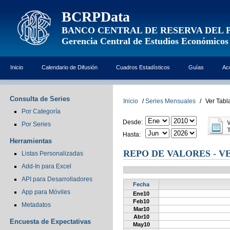
BCRPData
BANCO CENTRAL DE RESERVA DEL 
Gerencia Central de Estudios Económicos
Inicio
Calendario de Difusión
Cuadros Estadísticos
Guías
Ac
Consulta de Series
Inicio
/
Series Mensuales
/
Ver Tabl
Por Categoría
Desde:
Por Series
Hasta:
Herramientas
REPO DE VALORES - V
Listas Personalizadas
Add-In para Excel
API para Desarrolladores
Fecha
App para Móviles
Ene10
Feb10
Metadatos
Mar10
Abr10
Encuesta de Expectativas
May10