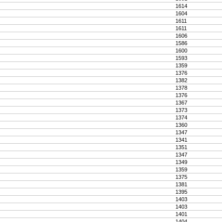
1614
1604
1611
1611
1606
1586
1600
1593
1359
1376
1382
1378
1376
1367
1373
1374
1360
1347
1341
1351
1347
1349
1359
1375
1381
1395
1403
1403
1401
1404