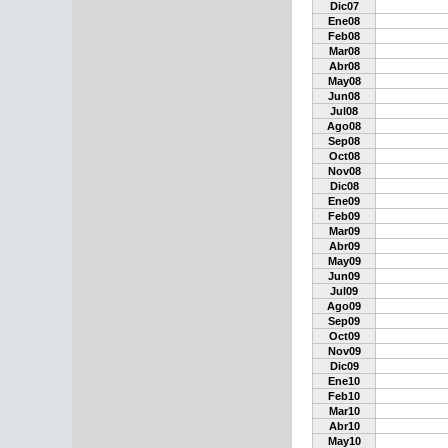
Dic07
Ene08
Feb08
Mar08
Abr08
May08
Jun08
Jul08
Ago08
Sep08
Oct08
Nov08
Dic08
Ene09
Feb09
Mar09
Abr09
May09
Jun09
Jul09
Ago09
Sep09
Oct09
Nov09
Dic09
Ene10
Feb10
Mar10
Abr10
May10