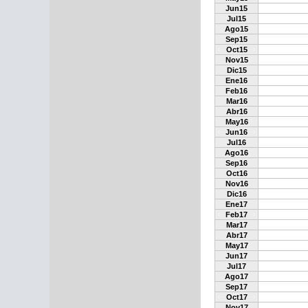
Jun15
Jul15
Ago15
Sep15
Oct15
Nov15
Dic15
Ene16
Feb16
Mar16
Abr16
May16
Jun16
Jul16
Ago16
Sep16
Oct16
Nov16
Dic16
Ene17
Feb17
Mar17
Abr17
May17
Jun17
Jul17
Ago17
Sep17
Oct17
Nov17