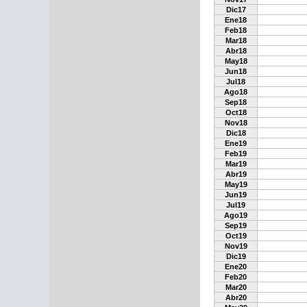
Dic17
Ene18
Feb18
Mar18
Abr18
May18
Jun18
Jul18
Ago18
Sep18
Oct18
Nov18
Dic18
Ene19
Feb19
Mar19
Abr19
May19
Jun19
Jul19
Ago19
Sep19
Oct19
Nov19
Dic19
Ene20
Feb20
Mar20
Abr20