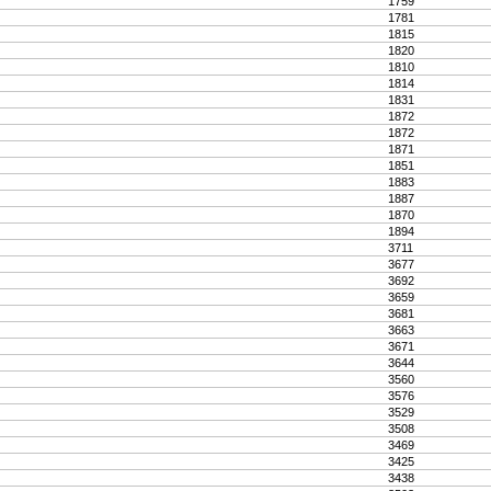
1759
1781
1815
1820
1810
1814
1831
1872
1872
1871
1851
1883
1887
1870
1894
3711
3677
3692
3659
3681
3663
3671
3644
3560
3576
3529
3508
3469
3425
3438