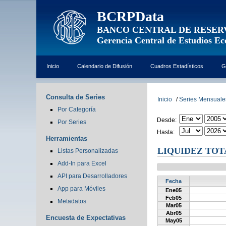
BCRPData
BANCO CENTRAL DE RESER
Gerencia Central de Estudios E
Inicio
Calendario de Difusión
Cuadros Estadísticos
G
Consulta de Series
Inicio
/
Series Mensuale
Por Categoría
Desde:
Por Series
Hasta:
Herramientas
LIQUIDEZ TOTA
Listas Personalizadas
Add-In para Excel
API para Desarrolladores
Fecha
App para Móviles
Ene05
Feb05
Metadatos
Mar05
Abr05
Encuesta de Expectativas
May05