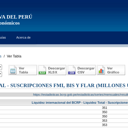
VA DEL PERÚ
conómicos
uías
Acerca de
s
/
Ver Tabla
L - SUSCRIPCIONES FMI, BIS Y FLAR (MILLONES 
https://estadisticas.bcrp.gob.pe/estadisticas/series/mensuales/res
Liquidez internacional del BCRP - Liquidez Total - Suscripcion
351
350
350
353
353