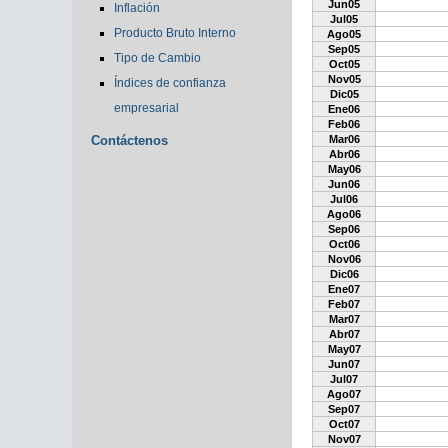
Jun05
Inflación
Jul05
Producto Bruto Interno
Ago05
Sep05
Tipo de Cambio
Oct05
Nov05
Índices de confianza
Dic05
empresarial
Ene06
Feb06
Contáctenos
Mar06
Abr06
May06
Jun06
Jul06
Ago06
Sep06
Oct06
Nov06
Dic06
Ene07
Feb07
Mar07
Abr07
May07
Jun07
Jul07
Ago07
Sep07
Oct07
Nov07