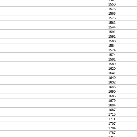
1550
1575
1565
1575
1561
1544
1591
1591
1588
1584
1574
1574
1581
1589
1620
1641
1640
1632
1643
1690
1685
1679
1694
1687
1715
1711
1707
1704
1787