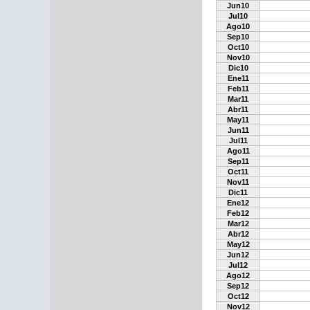
Jun10
Jul10
Ago10
Sep10
Oct10
Nov10
Dic10
Ene11
Feb11
Mar11
Abr11
May11
Jun11
Jul11
Ago11
Sep11
Oct11
Nov11
Dic11
Ene12
Feb12
Mar12
Abr12
May12
Jun12
Jul12
Ago12
Sep12
Oct12
Nov12