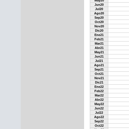
May20
Jun20
Jul20
Ago20
Sep20
Oct20
Nov20
Dic20
Ene21
Feb21
Mar21
Abr21
May21
Jun21
Jul21
Ago21
Sep21
Oct21
Nov21
Dic21
Ene22
Feb22
Mar22
Abr22
May22
Jun22
Jul22
Ago22
Sep22
Oct22