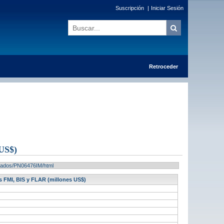
Suscripción
|
Iniciar Sesión
Retroceder
US$)
ultados/PN06476IM/html
es FMI, BIS y FLAR (millones US$)