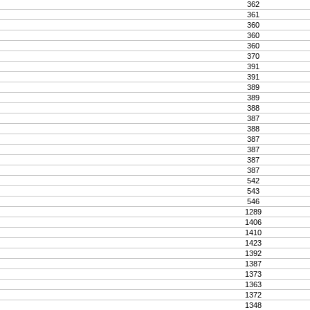
362
361
360
360
360
370
391
391
389
389
388
387
388
387
387
387
387
542
543
546
1289
1406
1410
1423
1392
1387
1373
1363
1372
1348