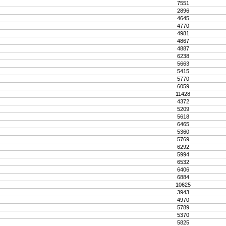
7551
2896
4645
4770
4981
4867
4887
6238
5663
5415
5770
6059
11428
4372
5209
5618
6465
5360
5769
6292
5994
6532
6406
6884
10625
3943
4970
5789
5370
5825