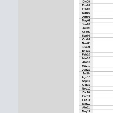
Dic08
Ene09
Feb09
Mar09
Abr09
May09
Jun09
Jul09
Ago09
Sep09
Oct09
Nov09
Dic09
Ene10
Feb10
Mar10
Abr10
May10
Jun10
Jul10
Ago10
Sep10
Oct10
Nov10
Dic10
Ene11
Feb11
Mar11
Abr11
May11