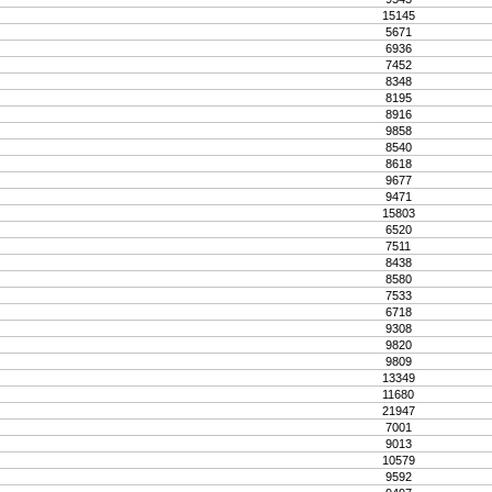
15145
5671
6936
7452
8348
8195
8916
9858
8540
8618
9677
9471
15803
6520
7511
8438
8580
7533
6718
9308
9820
9809
13349
11680
21947
7001
9013
10579
9592