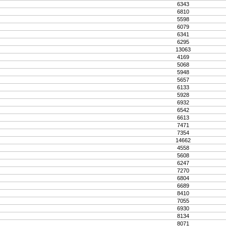
6343
6810
5598
6079
6341
6295
13063
4169
5068
5948
5657
6133
5928
6932
6542
6613
7471
7354
14662
4558
5608
6247
7270
6804
6689
8410
7055
6930
8134
8071