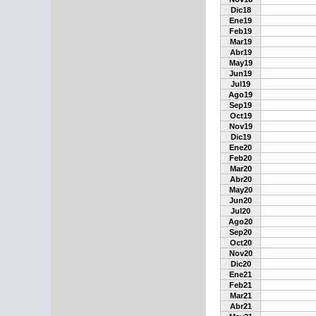
Dic18
Ene19
Feb19
Mar19
Abr19
May19
Jun19
Jul19
Ago19
Sep19
Oct19
Nov19
Dic19
Ene20
Feb20
Mar20
Abr20
May20
Jun20
Jul20
Ago20
Sep20
Oct20
Nov20
Dic20
Ene21
Feb21
Mar21
Abr21