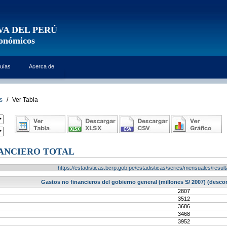
VA DEL PERÚ
conómicos
uías
Acerca de
s
/
Ver Tabla
ANCIERO TOTAL
https://estadisticas.bcrp.gob.pe/estadisticas/series/mensuales/res
Gastos no financieros del gobierno general (millones S/ 2007) (desco
2807
3512
3686
3468
3952