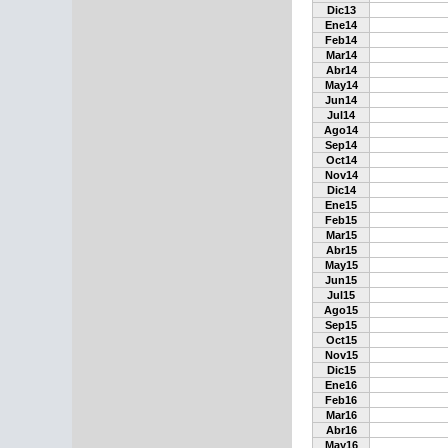
Dic13
Ene14
Feb14
Mar14
Abr14
May14
Jun14
Jul14
Ago14
Sep14
Oct14
Nov14
Dic14
Ene15
Feb15
Mar15
Abr15
May15
Jun15
Jul15
Ago15
Sep15
Oct15
Nov15
Dic15
Ene16
Feb16
Mar16
Abr16
May16