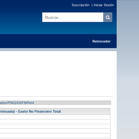
Suscripción
|
Iniciar Sesión
Retroceder
ultados/PN02432FM/html
ntinuada) - Gasto No Financiero Total