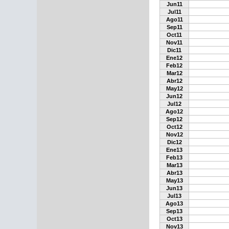
Jun11
Jul11
Ago11
Sep11
Oct11
Nov11
Dic11
Ene12
Feb12
Mar12
Abr12
May12
Jun12
Jul12
Ago12
Sep12
Oct12
Nov12
Dic12
Ene13
Feb13
Mar13
Abr13
May13
Jun13
Jul13
Ago13
Sep13
Oct13
Nov13