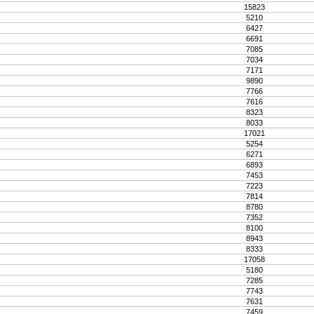
15823
5210
6427
6691
7085
7034
7171
9890
7766
7616
8323
8033
17021
5254
6271
6893
7453
7223
7814
8780
7352
8100
8943
8333
17058
5180
7285
7743
7631
7459