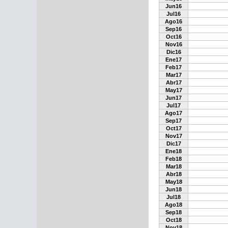
Jun16
Jul16
Ago16
Sep16
Oct16
Nov16
Dic16
Ene17
Feb17
Mar17
Abr17
May17
Jun17
Jul17
Ago17
Sep17
Oct17
Nov17
Dic17
Ene18
Feb18
Mar18
Abr18
May18
Jun18
Jul18
Ago18
Sep18
Oct18
Nov18