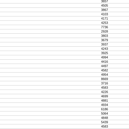
3657
4505
3867
4103
4171
4253
7736
2928
3803
3679
3937
4243
3925
4994
4416
4497
4582
4954
8669
3716
4583
4226
4699
4881
4934
6186
5064
4848
5439
4583