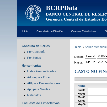
BCRPData
BANCO CENTRAL DE RESER
Gerencia Central de Estudios E
Inicio
Calendario de Difusión
Cuadros Estadísticos
G
Consulta de Series
Inicio
/
Series Mensuale
Por Categoría
Desde:
Por Series
Hasta:
Herramientas
GASTO NO FIN
Listas Personalizadas
Add-In para Excel
API para Desarrolladores
Fecha
App para Móviles
Ene06
Feb06
Metadatos
Mar06
Abr06
Encuesta de Expectativas
May06