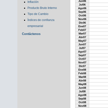
Jun06
Inflación
Jul06
Producto Bruto Interno
Ago06
Sep06
Tipo de Cambio
Oct06
Nov06
Índices de confianza
Dic06
empresarial
Ene07
Feb07
Contáctenos
Mar07
Abr07
May07
Jun07
Jul07
Ago07
Sep07
Oct07
Nov07
Dic07
Ene08
Feb08
Mar08
Abr08
May08
Jun08
Jul08
Ago08
Sep08
Oct08
Nov08