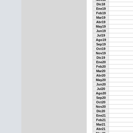
Dic18
Ene19
Feb19
Mar19
Abr19
May19
Jun19
Jul19
Ago19
Sep19
Oct19
Nov19
Dic19
Ene20
Feb20
Mar20
Abr20
May20
Jun20
Jul20
Ago20
Sep20
Oct20
Nov20
Dic20
Ene21
Feb21
Mar21
Abr21