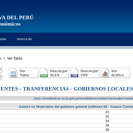
VA DEL PERÚ
conómicos
uías
Acerca de
s
/
Ver Tabla
ENTES - TRANFERENCIAS - GOBIERNOS LOCALES
https://estadisticas.bcrp.gob.pe/estadisticas/series/mensuales/res
Gastos no financieros del gobierno general (millones S/) - Gastos Corrie
23
25
34
28
28