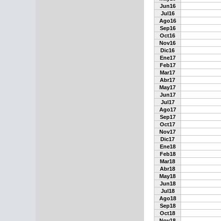
Jun16
Jul16
Ago16
Sep16
Oct16
Nov16
Dic16
Ene17
Feb17
Mar17
Abr17
May17
Jun17
Jul17
Ago17
Sep17
Oct17
Nov17
Dic17
Ene18
Feb18
Mar18
Abr18
May18
Jun18
Jul18
Ago18
Sep18
Oct18
Nov18