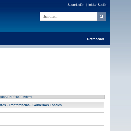
Suscripción
|
Iniciar Sesión
Retroceder
ultados/PN02402FM/html
ntes - Tranferencias - Gobiernos Locales