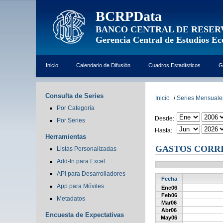
BCRPData
BANCO CENTRAL DE RESER
Gerencia Central de Estudios E
Inicio
Calendario de Difusión
Cuadros Estadísticos
G
Consulta de Series
Inicio
/
Series Mensuale
Por Categoría
Desde:
Por Series
Hasta:
Herramientas
GASTOS CORRI
Listas Personalizadas
Add-In para Excel
API para Desarrolladores
Fecha
App para Móviles
Ene06
Feb06
Metadatos
Mar06
Abr06
Encuesta de Expectativas
May06