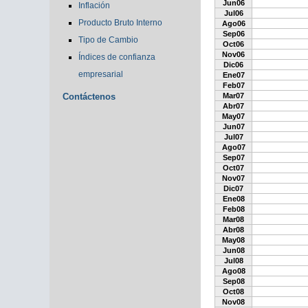
Jun06
Inflación
Jul06
Producto Bruto Interno
Ago06
Sep06
Tipo de Cambio
Oct06
Nov06
Índices de confianza
Dic06
empresarial
Ene07
Feb07
Contáctenos
Mar07
Abr07
May07
Jun07
Jul07
Ago07
Sep07
Oct07
Nov07
Dic07
Ene08
Feb08
Mar08
Abr08
May08
Jun08
Jul08
Ago08
Sep08
Oct08
Nov08