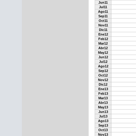
Jun11
Jul11
Ago11
Sep11
Oct11
Nov11
Dic11
Ene12
Feb12
Mar12
Abr12
May12
Jun12
Jul12
Ago12
Sep12
Oct12
Nov12
Dic12
Ene13
Feb13
Mar13
Abr13
May13
Jun13
Jul13
Ago13
Sep13
Oct13
Nov13