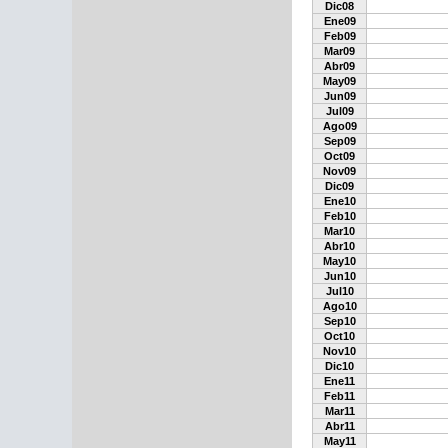
Dic08
Ene09
Feb09
Mar09
Abr09
May09
Jun09
Jul09
Ago09
Sep09
Oct09
Nov09
Dic09
Ene10
Feb10
Mar10
Abr10
May10
Jun10
Jul10
Ago10
Sep10
Oct10
Nov10
Dic10
Ene11
Feb11
Mar11
Abr11
May11