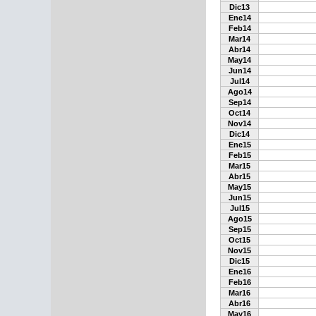
Dic13
Ene14
Feb14
Mar14
Abr14
May14
Jun14
Jul14
Ago14
Sep14
Oct14
Nov14
Dic14
Ene15
Feb15
Mar15
Abr15
May15
Jun15
Jul15
Ago15
Sep15
Oct15
Nov15
Dic15
Ene16
Feb16
Mar16
Abr16
May16