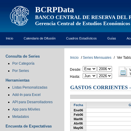
BCRPData
BANCO CENTRAL DE RESERVA DEL 
Gerencia Central de Estudios Económicos
Inicio
Calendario de Difusión
Cuadros Estadísticos
Guías
Ac
Consulta de Series
Inicio
/
Series Mensuales
/
Ver Tabl
Por Categoría
Desde:
Por Series
Hasta:
Herramientas
GASTOS CORRIENTES 
Listas Personalizadas
Add-In para Excel
API para Desarrolladores
Fecha
G
App para Móviles
Ene06
Feb06
Metadatos
Mar06
Abr06
Encuesta de Expectativas
May06