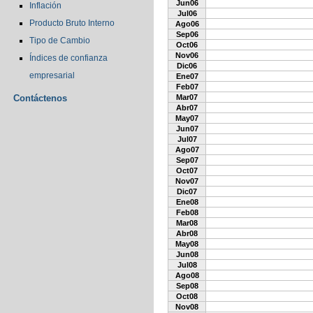
Jun06
Inflación
Jul06
Producto Bruto Interno
Ago06
Sep06
Tipo de Cambio
Oct06
Nov06
Índices de confianza
Dic06
empresarial
Ene07
Feb07
Contáctenos
Mar07
Abr07
May07
Jun07
Jul07
Ago07
Sep07
Oct07
Nov07
Dic07
Ene08
Feb08
Mar08
Abr08
May08
Jun08
Jul08
Ago08
Sep08
Oct08
Nov08