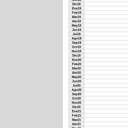
Dic18
Ene19
Feb19
Mar19
Abr19
May19
Jun19
Jul19
Ago19
Sep19
Oct19
Nov19
Dic19
Ene20
Feb20
Mar20
Abr20
May20
Jun20
Jul20
Ago20
Sep20
Oct20
Nov20
Dic20
Ene21
Feb21
Mar21
Abr21