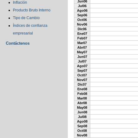
Jun06
Inflación
Jul06
Producto Bruto Interno
Ago06
Sep06
Tipo de Cambio
Oct06
Nov06
Índices de confianza
Dic06
empresarial
Ene07
Feb07
Contáctenos
Mar07
Abr07
May07
Jun07
Jul07
Ago07
Sep07
Oct07
Nov07
Dic07
Ene08
Feb08
Mar08
Abr08
May08
Jun08
Jul08
Ago08
Sep08
Oct08
Nov08