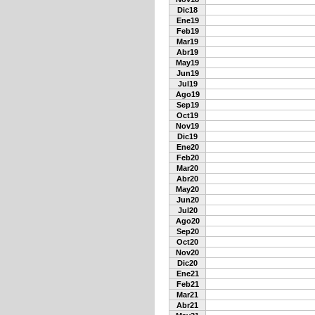
Dic18
Ene19
Feb19
Mar19
Abr19
May19
Jun19
Jul19
Ago19
Sep19
Oct19
Nov19
Dic19
Ene20
Feb20
Mar20
Abr20
May20
Jun20
Jul20
Ago20
Sep20
Oct20
Nov20
Dic20
Ene21
Feb21
Mar21
Abr21