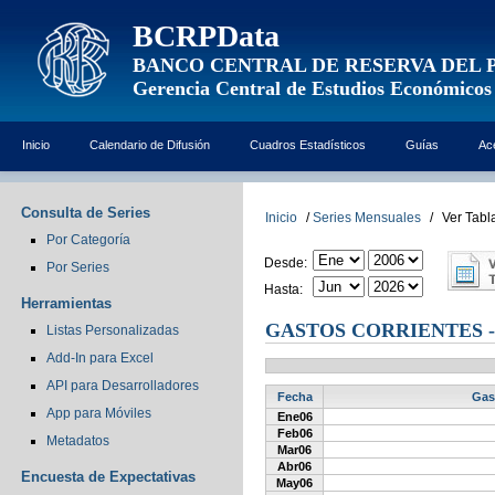
BCRPData
BANCO CENTRAL DE RESERVA DEL 
Gerencia Central de Estudios Económicos
Inicio
Calendario de Difusión
Cuadros Estadísticos
Guías
Ac
Consulta de Series
Inicio
/
Series Mensuales
/
Ver Tabl
Por Categoría
Desde:
Por Series
Hasta:
Herramientas
GASTOS CORRIENTES -
Listas Personalizadas
Add-In para Excel
API para Desarrolladores
Fecha
Gast
App para Móviles
Ene06
Feb06
Metadatos
Mar06
Abr06
Encuesta de Expectativas
May06