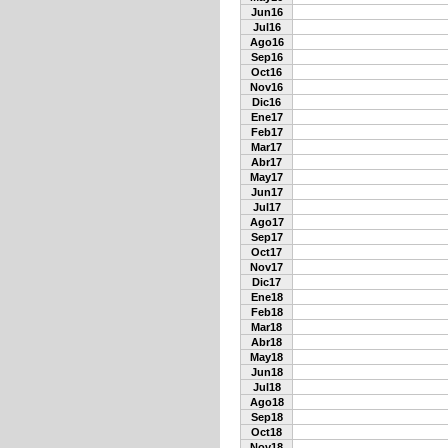
Jun16
Jul16
Ago16
Sep16
Oct16
Nov16
Dic16
Ene17
Feb17
Mar17
Abr17
May17
Jun17
Jul17
Ago17
Sep17
Oct17
Nov17
Dic17
Ene18
Feb18
Mar18
Abr18
May18
Jun18
Jul18
Ago18
Sep18
Oct18
Nov18