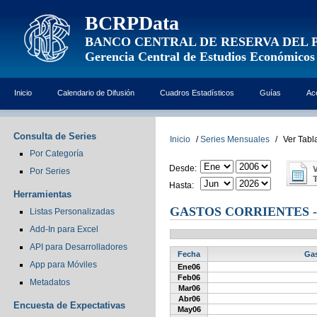
BCRPData
BANCO CENTRAL DE RESERVA DEL 
Gerencia Central de Estudios Económicos
Inicio
Calendario de Difusión
Cuadros Estadísticos
Guías
Ac
Consulta de Series
Inicio
/
Series Mensuales
/
Ver Tabl
Por Categoría
Desde:
Por Series
Hasta:
Herramientas
GASTOS CORRIENTES 
Listas Personalizadas
Add-In para Excel
API para Desarrolladores
Fecha
Gas
App para Móviles
Ene06
Feb06
Metadatos
Mar06
Abr06
Encuesta de Expectativas
May06