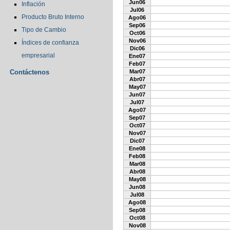
Jun06
Inflación
Jul06
Producto Bruto Interno
Ago06
Sep06
Tipo de Cambio
Oct06
Nov06
Índices de confianza
Dic06
empresarial
Ene07
Feb07
Contáctenos
Mar07
Abr07
May07
Jun07
Jul07
Ago07
Sep07
Oct07
Nov07
Dic07
Ene08
Feb08
Mar08
Abr08
May08
Jun08
Jul08
Ago08
Sep08
Oct08
Nov08