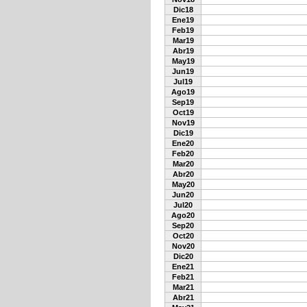
Dic18
Ene19
Feb19
Mar19
Abr19
May19
Jun19
Jul19
Ago19
Sep19
Oct19
Nov19
Dic19
Ene20
Feb20
Mar20
Abr20
May20
Jun20
Jul20
Ago20
Sep20
Oct20
Nov20
Dic20
Ene21
Feb21
Mar21
Abr21